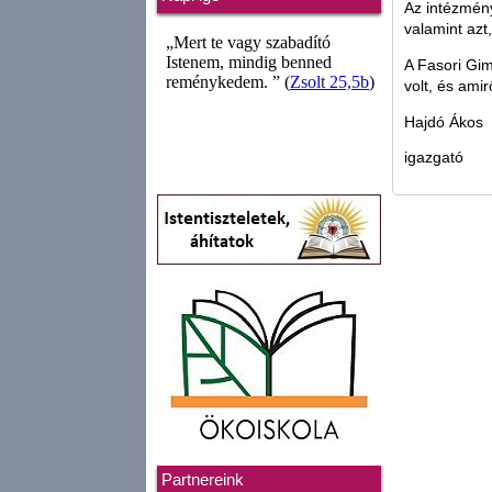
Az intézmény
valamint azt
A Fasori Gim
volt, és amir
Hajdó Ákos
igazgató
Partnereink