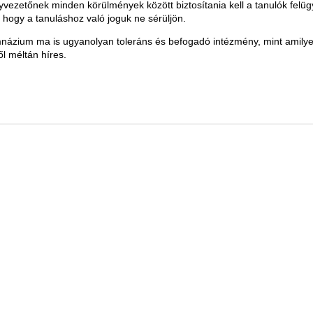
vezetőnek minden körülmények között biztosítania kell a tanulók felügy
, hogy a tanuláshoz való joguk ne sérüljön.
názium ma is ugyanolyan toleráns és befogadó intézmény, mint amilye
ől méltán híres.