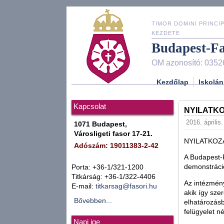
TIMOR DOMINI PRINCIP
KEZDETE
Budapest-F
OM azonosító: 0352
Kezdőlap
Iskolán
Kapcsolat
NYILATK
2016. április
1071 Budapest,
Városligeti fasor 17-21.
NYILATKOZ
Adószám: 19011383-2-42
A Budapest-F
demonstráció
Porta: +36-1/321-1200
Titkárság: +36-1/322-4406
Az intézmény
E-mail:
titkarsag@fasori.hu
akik így szer
Bővebben...
elhatározásb
felügyelet n
Napi ige