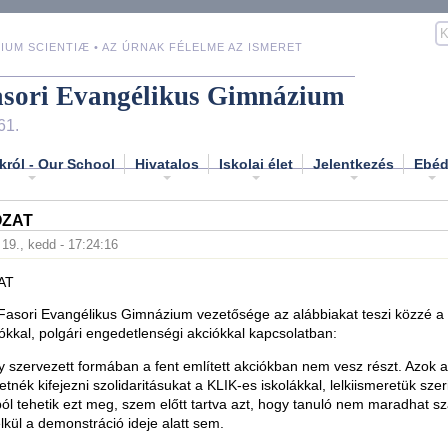
IUM SCIENTIÆ • AZ ÚRNAK FÉLELME AZ ISMERET
asori Evangélikus Gimnázium
61.
król - Our School
Hivatalos
Iskolai élet
Jelentkezés
Ebé
OZAT
. 19., kedd - 17:24:16
AT
asori Evangélikus Gimnázium vezetősége az alábbiakat teszi közzé a s
kkal, polgári engedetlenségi akciókkal kapcsolatban:
 szervezett formában a fent említett akciókban nem vesz részt. Azok a
etnék kifejezni szolidaritásukat a KLIK-es iskolákkal, lelkiismeretük szeri
ól tehetik ezt meg, szem előtt tartva azt, hogy tanuló nem maradhat sz
élkül a demonstráció ideje alatt sem.