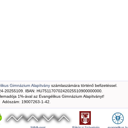
likus Gimnázium Alapítvány
számlaszámára történő befizetéssel.
24-20255109. IBAN: HU75117070242025510900000000.
emadója 1%-ával az Evangélikus Gimnázium Alapítványt!
Adószám: 19007263-1-42.
NAVA-pont
Rákóczi Szövetség
evangelikus.h