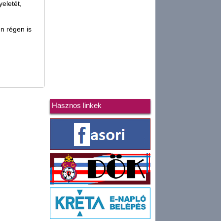
eletét,
n régen is
Hasznos linkek