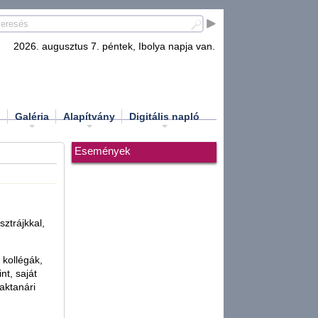
2026. augusztus 7. péntek, Ibolya napja van.
d
Galéria
Alapítvány
Digitális napló
Események
ztrájkkal,
 kollégák,
nt, saját
aktanári