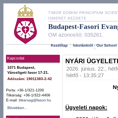
TIMOR DOMINI PRINCIPIUM SCIEN
ISMERET KEZDETE
Budapest-Fasori Evan
OM azonosító: 035261.
Kezdőlap
Iskolánkról - Our School
Kapcsolat
NYÁRI ÜGYELETI
1071 Budapest,
2026. június. 22., hét
Városligeti fasor 17-21.
hétfő - 13:35:27
Adószám: 19011383-2-42
N
Porta: +36-1/321-1200
Titkárság: +36-1/322-4406
E-mail:
titkarsag@fasori.hu
Ügyeleti napok:
Bővebben...