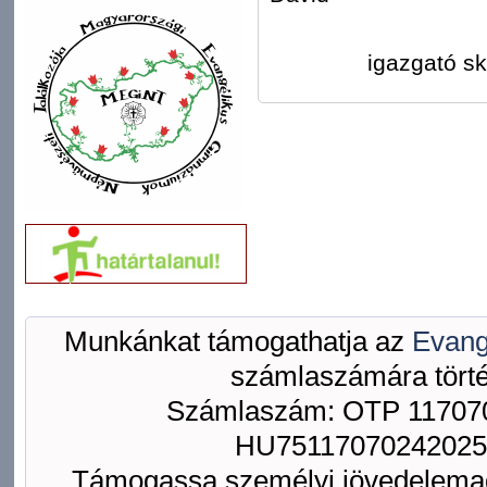
igazgató sk
Munkánkat támogathatja az
Evang
számlaszámára törté
Számlaszám: OTP 117070
HU75117070242025
Támogassa személyi jövedelemad