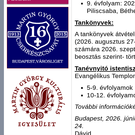
9. évfolyam: 202
Piliscsaba, Béth
Tankönyvek:
A tankönyvek átvéte
(2026. augusztus 27-
számára 2026. szept
beosztás szerint- tör
Tanévnyitó istentisz
Evangélikus Templo
5-9. évfolyamok
10-12. évfolyam
További információké
Budapest, 2026. júni
2
Dávid