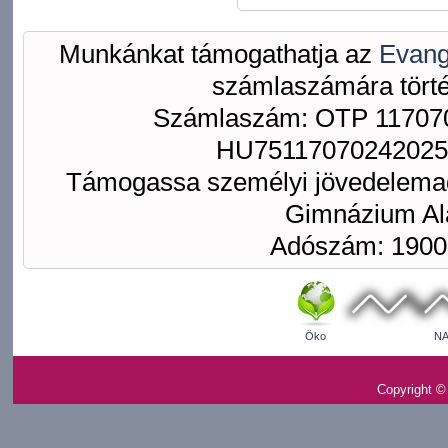
Munkánkat támogathatja az
Evang
számlaszámára törté
Számlaszám: OTP 117070
HU75117070242025
Támogassa személyi jövedelemad
Gimnázium Ala
Adószám: 1900
Öko
NA
Copyright ©