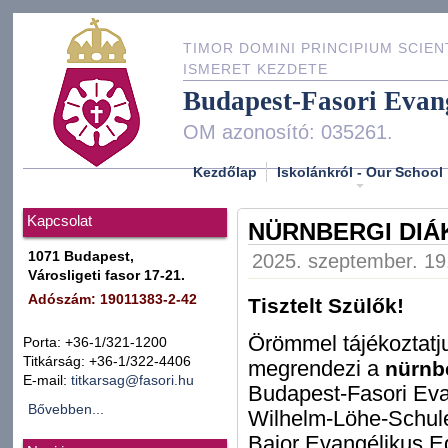
TIMOR DOMINI PRINCIPIUM SCIEN
ISMERET KEZDETE
Budapest-Fasori Evan
OM azonosító: 035261.
Kezdőlap
Iskolánkról - Our School
Kapcsolat
NÜRNBERGI DIÁ
1071 Budapest,
2025. szeptember. 19.
Városligeti fasor 17-21.
Adószám: 19011383-2-42
Tisztelt Szülők!
Örömmel tájékoztatj
Porta: +36-1/321-1200
Titkárság: +36-1/322-4406
megrendezi a
nürnb
E-mail:
titkarsag@fasori.hu
Budapest-Fasori Eva
Bővebben...
Wilhelm-Löhe-Schul
Bajor Evangélikus E