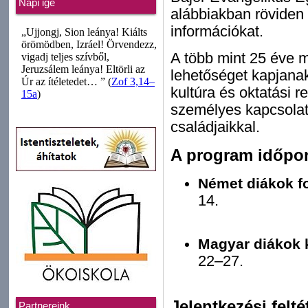
Napi ige
alábbiakban röviden
információkat.
A több mint 25 éve m
lehetőséget kapjana
kultúra és oktatási 
személyes kapcsolat
családjaikkal.
A program időpon
Német diákok f
14.
Magyar diákok 
22–27.
Jelentkezési felté
Partnereink