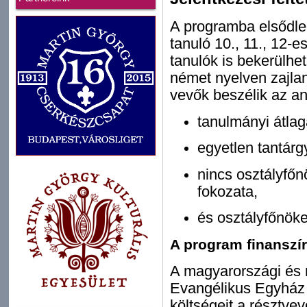
A programba elsődl
tanuló 10., 11., 12-e
tanulók is bekerülh
német nyelven zajlan
vevők beszélik az ang
tanulmányi átla
egyetlen tantárg
nincs osztályfőn
fokozata,
és osztályfőnöke
A program finanszí
A magyarországi és 
Evangélikus Egyház 
költségeit a résztvev