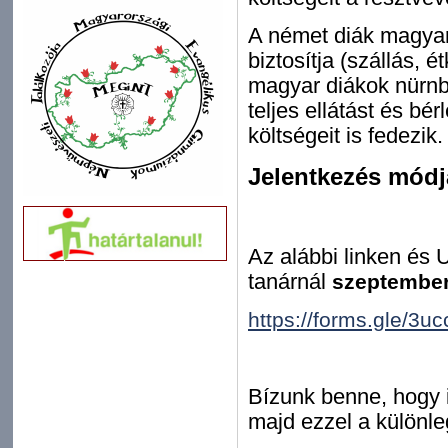
A német diák magyaro
biztosítja (szállás, 
magyar diákok nürnb
teljes ellátást és b
költségeit is fedezik.
Jelentkezés módj
Az alábbi linken és U
tanárnál
szeptember
https://forms.gle/
Bízunk benne, hogy id
majd ezzel a különle