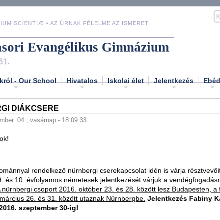
IUM SCIENTIÆ • AZ ÚRNAK FÉLELME AZ ISMERET
asori Evangélikus Gimnázium
61.
król - Our School
Hivatalos
Iskolai élet
Jelentkezés
Ebé
GI DIÁKCSERE
mber. 04., vasárnap - 18:09:33
ok!
mánnyal rendelkező nürnbergi cserekapcsolat idén is várja résztvevőit
9. és 10. évfolyamos németesek jelentkezését várjuk a vendégfogadás
 nürnbergi csoport 2016. október 23. és 28. között lesz Budapesten, a 
március 26. és 31. között utaznak Nürnbergbe.
Jelentkezés Fabiny K
2016. szeptember 30-ig!