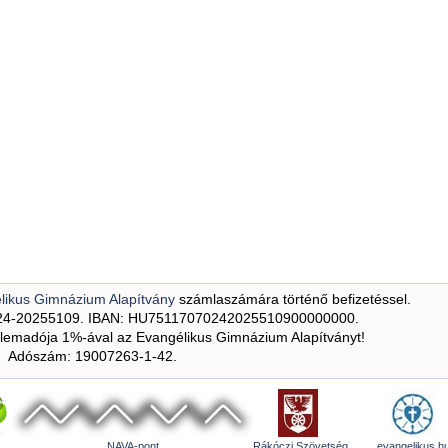
likus Gimnázium Alapítvány
számlaszámára történő befizetéssel.
24-20255109. IBAN: HU75117070242025510900000000.
emadója 1%-ával az Evangélikus Gimnázium Alapítványt!
Adószám: 19007263-1-42.
NAVA-pont
Rákóczi Szövetség
evangelikus.h