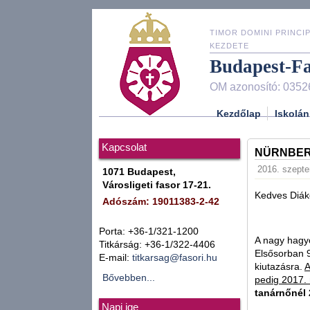
TIMOR DOMINI PRINCIP
KEZDETE
Budapest-F
OM azonosító: 0352
Kezdőlap
Iskolán
Kapcsolat
NÜRNBER
2016. szepte
1071 Budapest,
Városligeti fasor 17-21.
Kedves Diák
Adószám: 19011383-2-42
Porta: +36-1/321-1200
A nagy hagyo
Titkárság: +36-1/322-4406
Elsősorban 
E-mail:
titkarsag@fasori.hu
kiutazásra.
A
Bővebben...
pedig 2017. 
tanárnőnél 
Napi ige