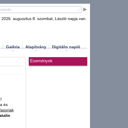
2026. augusztus 8. szombat, László napja van.
d
Galéria
Alapítvány
Digitális napló
Események
!
ra és
fasoriak
atalin