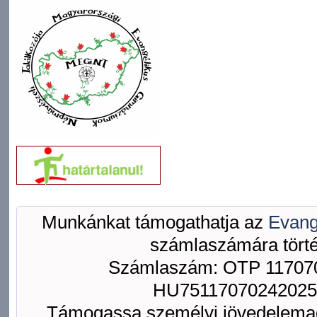
Munkánkat támogathatja az
Evang
számlaszámára törté
Számlaszám: OTP 117070
HU75117070242025
Támogassa személyi jövedelemad