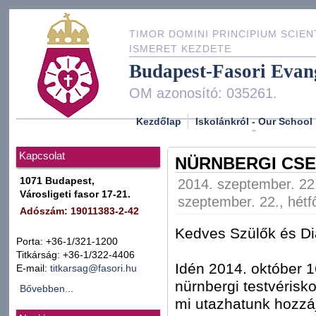
TIMOR DOMINI PRINCIPIUM SCIEN
ISMERET KEZDETE
Budapest-Fasori Evan
OM azonosító: 035261.
Kezdőlap
Iskolánkról - Our School
Kapcsolat
NÜRNBERGI CS
1071 Budapest,
2014. szeptember. 22.
Városligeti fasor 17-21.
szeptember. 22., hétf
Adószám: 19011383-2-42
Kedves Szülők és Di
Porta: +36-1/321-1200
Titkárság: +36-1/322-4406
Idén 2014. október 
E-mail:
titkarsag@fasori.hu
nürnbergi testvérisk
Bővebben...
mi utazhatunk hozzáj