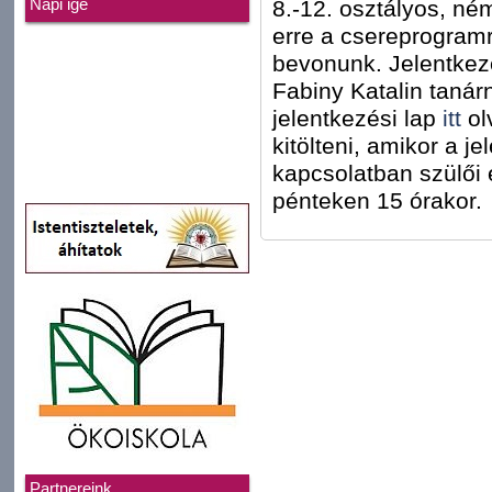
8.-12. osztályos, ném
Napi ige
erre a csereprogramr
bevonunk. Jelentkezé
Fabiny Katalin tanár
jelentkezési lap
itt
ol
kitölteni, amikor a j
kapcsolatban szülői 
pénteken 15 órakor.
Partnereink