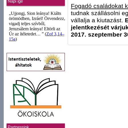
Napi ige
Fogadó családokat 
tudnak szállásolni e
vállalja a kiutazást.
E
jelentkezését várju
2017. szeptember 30
Partnereink