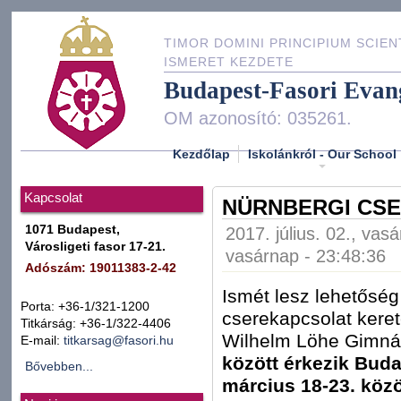
TIMOR DOMINI PRINCIPIUM SCIEN
ISMERET KEZDETE
Budapest-Fasori Evan
OM azonosító: 035261.
Kezdőlap
Iskolánkról - Our School
Kapcsolat
NÜRNBERGI CSER
1071 Budapest,
2017. július. 02., vas
Városligeti fasor 17-21.
vasárnap - 23:48:36
Adószám: 19011383-2-42
Ismét lesz lehetőség
Porta: +36-1/321-1200
cserekapcsolat keret
Titkárság: +36-1/322-4406
Wilhelm Löhe Gimná
E-mail:
titkarsag@fasori.hu
között érkezik Buda
Bővebben...
március 18-23. közöt