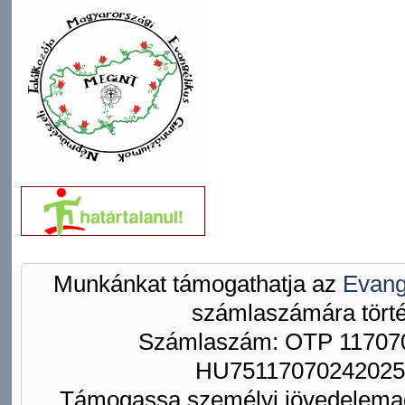
Munkánkat támogathatja az
Evang
számlaszámára törté
Számlaszám: OTP 117070
HU75117070242025
Támogassa személyi jövedelemad