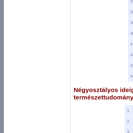
3
3
3
4
4
4
4
4
Négyosztályos ideigl
természettudományi
1.
2.
3.