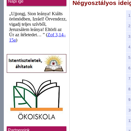
Napi ige
Négyosztályos ideigl
1
2
3
4
5
6
7
8
9
1
1
Partnereink