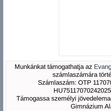
Munkánkat támogathatja az
Evang
számlaszámára törté
Számlaszám: OTP 117070
HU75117070242025
Támogassa személyi jövedelemad
Gimnázium Ala