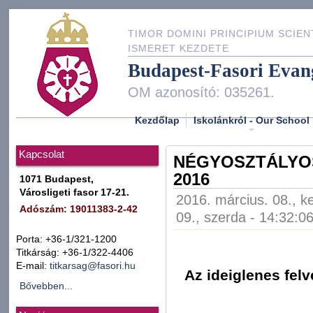
TIMOR DOMINI PRINCIPIUM SCIEN
ISMERET KEZDETE
Budapest-Fasori Evan
OM azonosító: 035261.
Kezdőlap
Iskolánkról - Our School
Kapcsolat
NÉGYOSZTÁLYOS
2016
1071 Budapest,
Városligeti fasor 17-21.
2016. március. 08., k
Adószám: 19011383-2-42
09., szerda - 14:32:0
Porta: +36-1/321-1200
Titkárság: +36-1/322-4406
E-mail:
titkarsag@fasori.hu
Az ideiglenes felv
Bővebben...