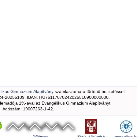
likus Gimnázium Alapítvány
számlaszámára történő befizetéssel.
24-20255109. IBAN: HU75117070242025510900000000.
emadója 1%-ával az Evangélikus Gimnázium Alapítványt!
Adószám: 19007263-1-42.
NAVA-pont
Rákóczi Szövetség
evangelikus.h