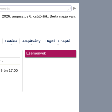
2026. augusztus 6. csütörtök, Berta napja van.
d
Galéria
Alapítvány
Digitális napló
Események
:17
 9-én 17.00-