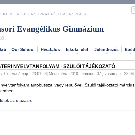
IUM SCIENTIÆ • AZ ÚRNAK FÉLELME AZ ISMERET
asori Evangélikus Gimnázium
61.
król - Our School
Hivatalos
Iskolai élet
Jelentkezés
Ebé
TERI NYELVTANFOLYAM - SZÜLŐI TÁJÉKOZATÓ
s. 07., vasárnap - 23:01:23
| Módosítva: 2010. március. 07., vasárnap - 23:04
nyelvtanfolyam autóbusszal vagy repülővel. Szülői tájékoztató március
eremben.
letek az utazásról