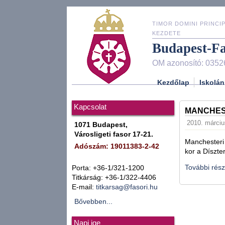
TIMOR DOMINI PRINCIP
KEZDETE
Budapest-F
OM azonosító: 0352
Kezdőlap
Iskolán
Kapcsolat
MANCHES
2010. márciu
1071 Budapest,
Városligeti fasor 17-21.
Manchesteri 
Adószám: 19011383-2-42
kor a Díszt
További rész
Porta: +36-1/321-1200
Titkárság: +36-1/322-4406
E-mail:
titkarsag@fasori.hu
Bővebben...
Napi ige