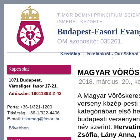
TIMOR DOMINI PRINCIPIUM SCIEN
ISMERET KEZDETE
Budapest-Fasori Evan
OM azonosító: 035261.
Kezdőlap
Iskolánkról - Our School
Kapcsolat
MAGYAR VÖRÖS
1071 Budapest,
2018. március. 20., k
Városligeti fasor 17-21.
Adószám: 19011383-2-42
A Magyar Vöröskeresz
verseny közép-pesti
Porta: +36-1/321-1200
kategóriában első hel
Titkárság: +36-1/322-4406
budapesti versenyen. 
E-mail:
titkarsag@fasori.hu
név szerint:
Hervati
Bővebben...
Zsófia, Lány Anna, N