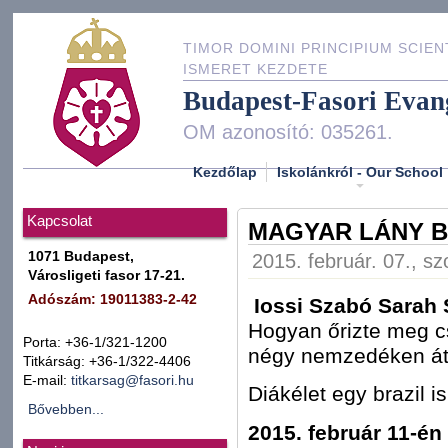
TIMOR DOMINI PRINCIPIUM SCIEN
ISMERET KEZDETE
Budapest-Fasori Evan
OM azonosító: 035261.
Kezdőlap
Iskolánkról - Our School
Kapcsolat
MAGYAR LÁNY B
1071 Budapest,
2015. február. 07., s
Városligeti fasor 17-21.
Adószám: 19011383-2-42
Iossi Szabó Sarah 
Hogyan őrizte meg c
Porta: +36-1/321-1200
négy nemzedéken á
Titkárság: +36-1/322-4406
E-mail:
titkarsag@fasori.hu
Diákélet egy brazil i
Bővebben...
2015. február 11-én