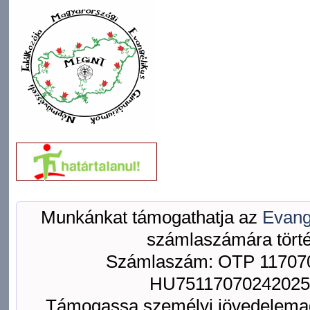
Munkánkat támogathatja az
Evang
számlaszámára törté
Számlaszám: OTP 117070
HU75117070242025
Támogassa személyi jövedelemad