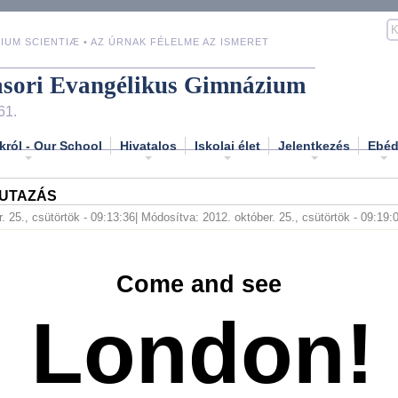
IUM SCIENTIÆ • AZ ÚRNAK FÉLELME AZ ISMERET
asori Evangélikus Gimnázium
61.
król - Our School
Hivatalos
Iskolai élet
Jelentkezés
Ebé
 UTAZÁS
. 25., csütörtök - 09:13:36
| Módosítva: 2012. október. 25., csütörtök - 09:19:
Come and see
London!