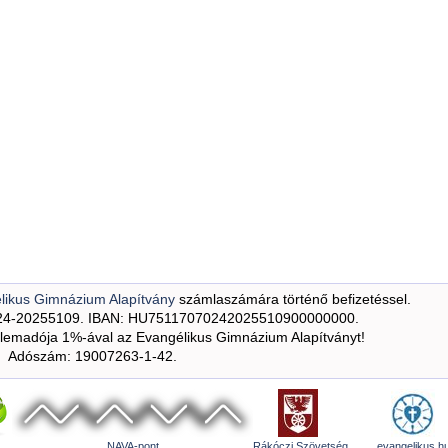
likus Gimnázium Alapítvány
számlaszámára történő befizetéssel.
24-20255109. IBAN: HU75117070242025510900000000.
emadója 1%-ával az Evangélikus Gimnázium Alapítványt!
Adószám: 19007263-1-42.
NAVA-pont
Rákóczi Szövetség
evangelikus.h