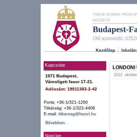
TIMOR DOMINI PRINCIP
KEZDETE
Budapest-F
OM azonosító: 0352
Kezdőlap
Iskolán
Kapcsolat
LONDONI
2012. október
1071 Budapest,
Városligeti fasor 17-21.
Adószám: 19011383-2-42
Porta: +36-1/321-1200
Titkárság: +36-1/322-4406
E-mail:
titkarsag@fasori.hu
Bővebben...
Napi ige