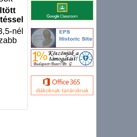
ltött
etéssel
3,5-nél
szabb