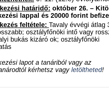
kezési határidő:
október 26. – Kitö
kezési lappal és 20000 forint befiz
kezés feltétele:
Tavaly évvégi átlag 
sszabb; osztályfőnöki intő vagy ros
alyi bukás kizáró ok; osztályfőnöki
atás
kezési lapot a tanáriból vagy az
anárodtól kérhetsz vagy
letöltheted
!