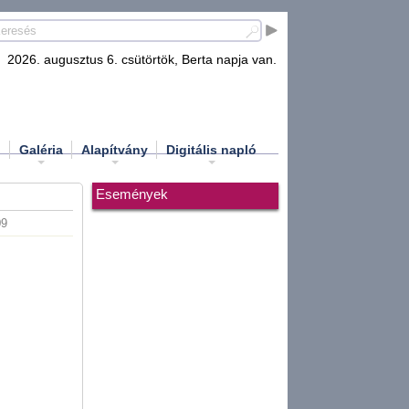
2026. augusztus 6. csütörtök, Berta napja van.
d
Galéria
Alapítvány
Digitális napló
Események
09