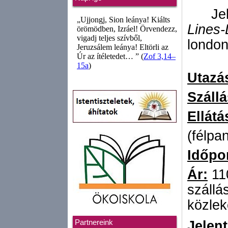
Je
Lines-
london
Utazá
Szállá
Ellátá
(félpa
Időpo
Ár:
110
szállá
közlek
Partnereink
Jelen