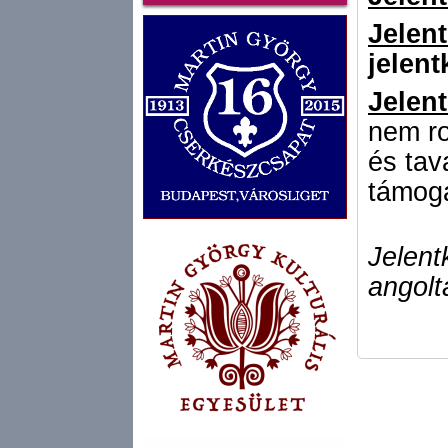
Jelent
jelent
Jelent
nem ro
és tav
támog
Jelent
angolt