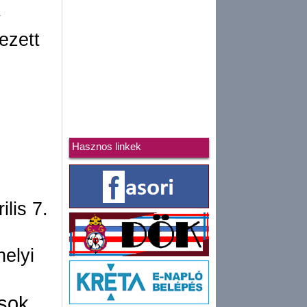
t
ezett
Hasznos linkek
ilis 7.
helyi
osok