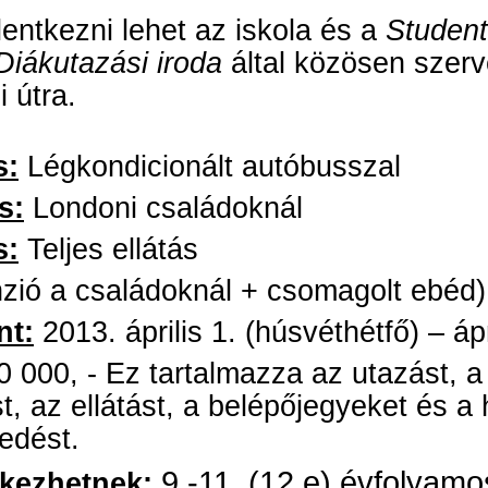
lentkezni lehet az iskola és a
Studen
Diákutazási iroda
által közösen szerv
i útra.
s:
Légkondicionált autóbusszal
s:
Londoni családoknál
s:
Teljes ellátás
nzió a családoknál + csomagolt ebéd)
nt:
2013. április 1. (húsvéthétfő) – ápr
 000, - Ez tartalmazza az utazást, a
st, az ellátást, a belépőjegyeket és a 
edést.
9.-11. (12.e) évfolyam
tkezhetnek: