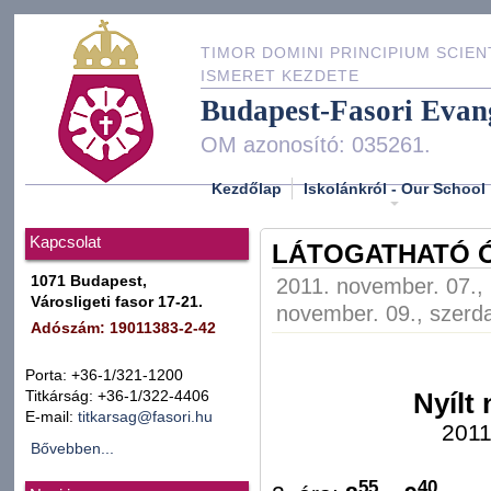
TIMOR DOMINI PRINCIPIUM SCIEN
ISMERET KEZDETE
Budapest-Fasori Evan
OM azonosító: 035261.
Kezdőlap
Iskolánkról - Our School
Kapcsolat
LÁTOGATHATÓ 
1071 Budapest,
2011. november. 07., 
Városligeti fasor 17-21.
november. 09., szerda
Adószám: 19011383-2-42
Porta: +36-1/321-1200
Titkárság: +36-1/322-4406
Nyílt
E-mail:
titkarsag@fasori.hu
2011
Bővebben...
55
40