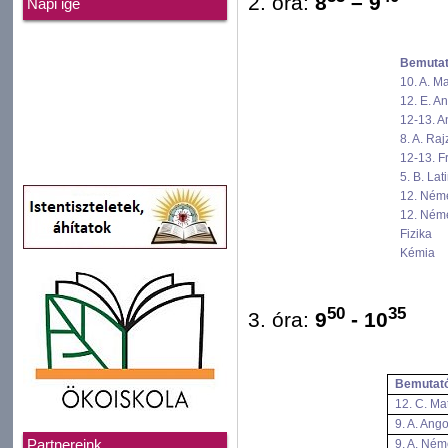
2. óra:
8
– 9
Napi ige
Bemutat
10. A. M
12. E. A
12-13. A
8. A. Raj
12-13. F
5. B. Lat
12. Ném
12. Ném
Fizika
Kémia
50
35
3. óra:
9
- 10
Bemutató
12. C. Ma
9. A. Ango
Partnereink
9. A. Ném