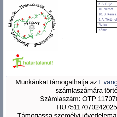
5. A. Rajz
10. Német
10. B. Kémia
9. A. Történ
Fizika
Kémia
Munkánkat támogathatja az
Evang
számlaszámára törté
Számlaszám: OTP 117070
HU75117070242025
Támogassa személyi jövedelemad