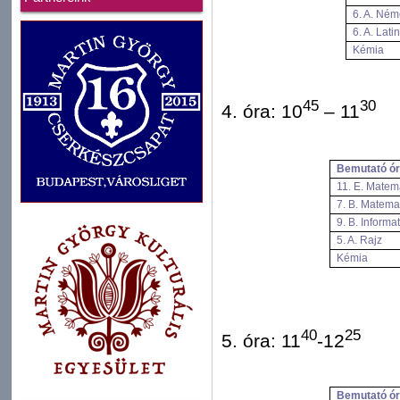
6. A. Ném
6. A. Latin
Kémia
45
30
4. óra: 10
– 11
Bemutató ór
11. E. Matem
7. B. Matema
9. B. Informa
5. A. Rajz
Kémia
40
25
5. óra: 11
-12
Bemutató ór