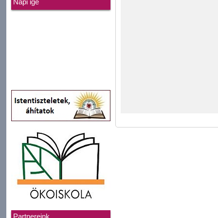
Napi ige
Partnereink