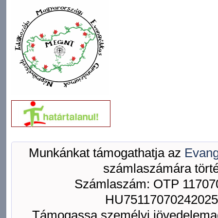
Munkánkat támogathatja az
Evang
számlaszámára törté
Számlaszám: OTP 117070
HU75117070242025
Támogassa személyi jövedelemad