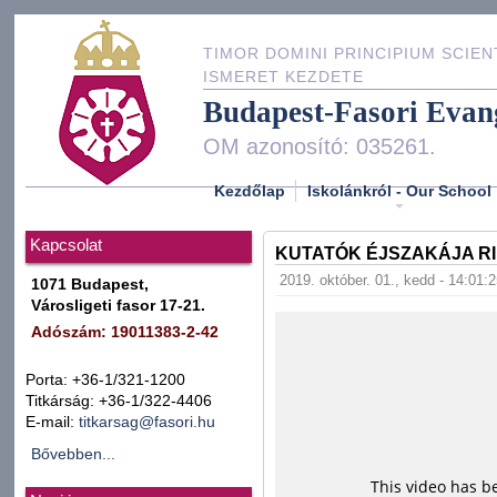
TIMOR DOMINI PRINCIPIUM SCIEN
ISMERET KEZDETE
Budapest-Fasori Evan
OM azonosító: 035261.
Kezdőlap
Iskolánkról - Our School
Kapcsolat
KUTATÓK ÉJSZAKÁJA RI
2019. október. 01., kedd - 14:01:
1071 Budapest,
Városligeti fasor 17-21.
Adószám: 19011383-2-42
Porta: +36-1/321-1200
Titkárság: +36-1/322-4406
E-mail:
titkarsag@fasori.hu
Bővebben...