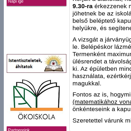
Napi ige
9.30-ra
érkezzenek m
jöhetnek be az iskol
belső beléptető kapun
helyükre, és segíte
A vizsgát a járványü
le. Belépéskor lázmér
Termenként maximum 
ülésrendet a távolsá
ki. Az épületben mi
használata, ezértké
magukkal.
Fontos az is, hogym
(matematikához vona
önkénteseink a kapuh
Szeretettel várunk mi
Partnereink