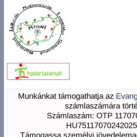
Munkánkat támogathatja az
Evang
számlaszámára törté
Számlaszám: OTP 117070
HU75117070242025
Támogassa személyi jövedelemad