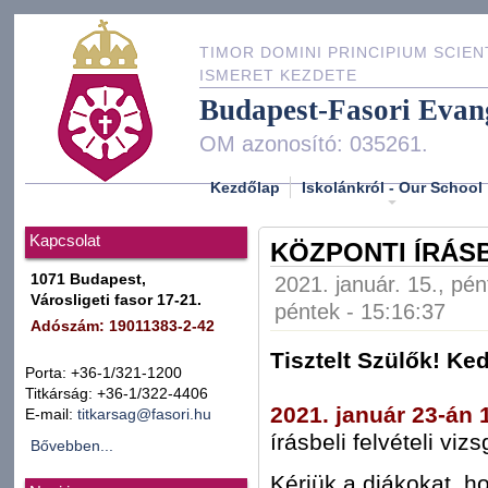
TIMOR DOMINI PRINCIPIUM SCIEN
ISMERET KEZDETE
Budapest-Fasori Evan
OM azonosító: 035261.
Kezdőlap
Iskolánkról - Our School
Kapcsolat
KÖZPONTI ÍRÁSB
1071 Budapest,
2021. január. 15., pén
Városligeti fasor 17-21.
péntek - 15:16:37
Adószám: 19011383-2-42
Tisztelt Szülők! Ke
Porta: +36-1/321-1200
Titkárság: +36-1/322-4406
2021. január 23-án 1
E-mail:
titkarsag@fasori.hu
írásbeli felvételi vizs
Bővebben...
Kérjük a diákokat, h