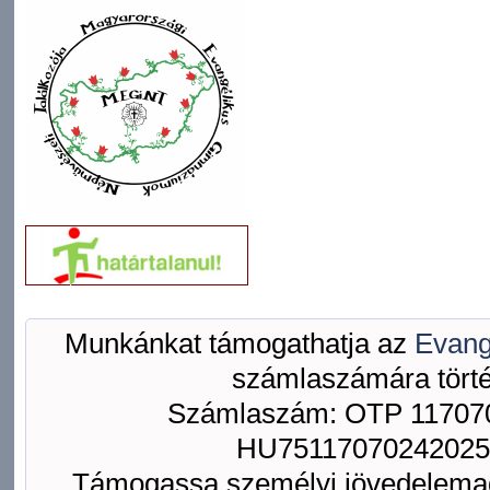
Munkánkat támogathatja az
Evang
számlaszámára törté
Számlaszám: OTP 117070
HU75117070242025
Támogassa személyi jövedelemad