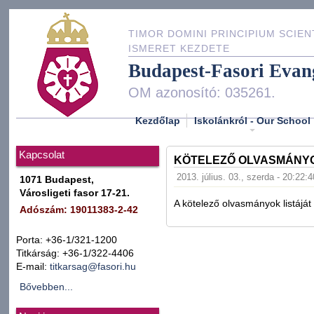
TIMOR DOMINI PRINCIPIUM SCIEN
ISMERET KEZDETE
Budapest-Fasori Evan
OM azonosító: 035261.
Kezdőlap
Iskolánkról - Our School
Kapcsolat
KÖTELEZŐ OLVASMÁNY
2013. július. 03., szerda - 20:22:4
1071 Budapest,
Városligeti fasor 17-21.
A kötelező olvasmányok listáját
Adószám: 19011383-2-42
Porta: +36-1/321-1200
Titkárság: +36-1/322-4406
E-mail:
titkarsag@fasori.hu
Bővebben...