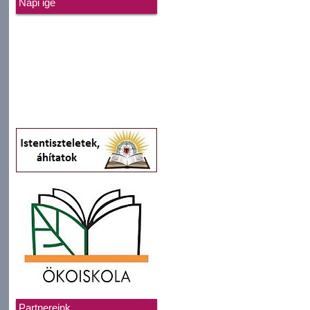
Napi ige
Partnereink