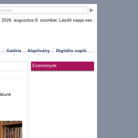
2026. augusztus 8. szombat, László napja van.
d
Galéria
Alapítvány
Digitális napló
Események
iákunk