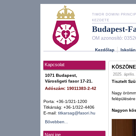
TIMOR DOMINI PRINCIP
KEZDETE
Budapest-F
OM azonosító: 0352
Kezdőlap
Iskolán
Kapcsolat
KÖSZÖNE
2025. április
1071 Budapest,
Városligeti fasor 17-21.
Tisztelt Sz
Adószám: 19011383-2-42
Nagy örömmel
felépülésér
Porta: +36-1/321-1200
Titkárság: +36-1/322-4406
Nagyon kös
E-mail:
titkarsag@fasori.hu
Bővebben...
Napi ige