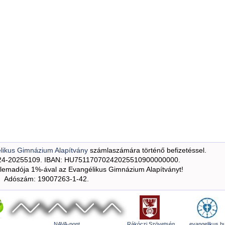
likus Gimnázium Alapítvány
számlaszámára történő befizetéssel.
24-20255109. IBAN: HU75117070242025510900000000.
emadója 1%-ával az Evangélikus Gimnázium Alapítványt!
Adószám: 19007263-1-42.
NAVA-pont
Rákóczi Szövetség
evangelikus.h