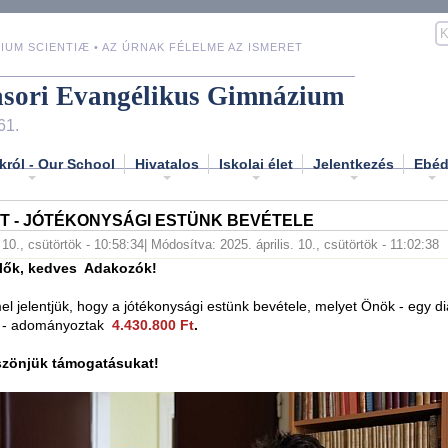
IUM SCIENTIÆ • AZ ÚRNAK FÉLELME AZ ISMERET
asori Evangélikus Gimnázium
61.
król - Our School
Hivatalos
Iskolai élet
Jelentkezés
Ebé
T - JÓTÉKONYSÁGI ESTÜNK BEVÉTELE
. 10., csütörtök - 10:58:34
| Módosítva: 2025. április. 10., csütörtök - 11:02:38
ülők, kedves Adakozók!
 jelentjük, hogy a jótékonysági estünk bevétele, melyet Önök - egy d
e - adományoztak
4.430.800 Ft
.
zönjük támogatásukat!