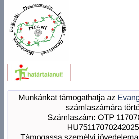
Munkánkat támogathatja az
Evang
számlaszámára törté
Számlaszám: OTP 117070
HU75117070242025
Támogassa személyi jövedelemad