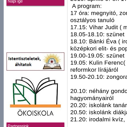
Napi ige
A program:
17 óra: megnyitó, z
osztályos tanuló
17.15: Vihar Judit (
18.05-18.10: szünet
18.10: Bánki Éva ( i
középkori elit- és po
19.00-19.05: szünet
19.05: Kulin Ferenc
reformkor lírájáról
19.50-20.10: zongor
20.10: néhány gondol
hagyományairól
20.20: iskolánk taná
20.50: iskolánk diák
21.20: irodalmi kvíz
Partnereink