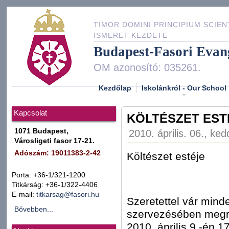
TIMOR DOMINI PRINCIPIUM SCIEN
ISMERET KEZDETE
Budapest-Fasori Evan
OM azonosító: 035261.
Kezdőlap
Iskolánkról - Our School
Kapcsolat
KÖLTÉSZET EST
1071 Budapest,
2010. április. 06., ke
Városligeti fasor 17-21.
Adószám: 19011383-2-42
Költészet estéje
Porta: +36-1/321-1200
Titkárság: +36-1/322-4406
E-mail:
titkarsag@fasori.hu
Szeretettel vár mind
Bővebben...
szervezésében megre
2010. április 9.-én 17