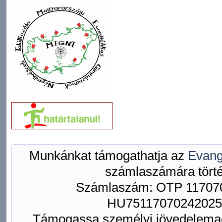
Munkánkat támogathatja az
Evang
számlaszámára törté
Számlaszám: OTP 117070
HU75117070242025
Támogassa személyi jövedelemad