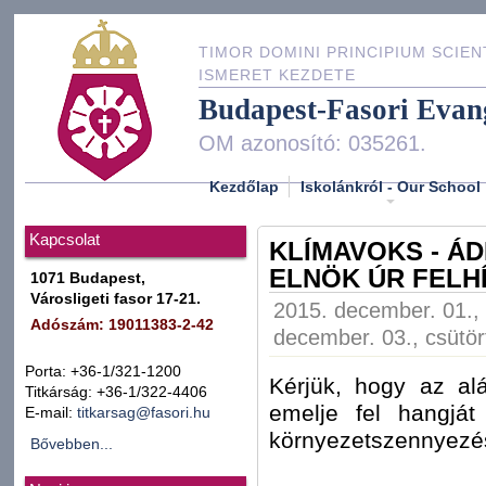
TIMOR DOMINI PRINCIPIUM SCIEN
ISMERET KEZDETE
Budapest-Fasori Evan
OM azonosító: 035261.
Kezdőlap
Iskolánkról - Our School
Kapcsolat
KLÍMAVOKS - Á
ELNÖK ÚR FELH
1071 Budapest,
Városligeti fasor 17-21.
2015. december. 01., 
Adószám: 19011383-2-42
december. 03., csütör
Porta: +36-1/321-1200
Kérjük, hogy az alá
Titkárság: +36-1/322-4406
emelje fel hangját
E-mail:
titkarsag@fasori.hu
környezetszennyezés
Bővebben...