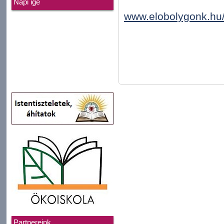
Napi ige
www.elobolygonk.hu/
Partnereink