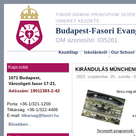
TIMOR DOMINI PRINCIPIUM SCIEN
ISMERET KEZDETE
Budapest-Fasori Evan
OM azonosító: 035261.
Kezdőlap
Iskolánkról - Our School
Kapcsolat
KIRÁNDULÁS MÜNCHEN
2023. szeptember. 20., szerda - 
1071 Budapest,
Városligeti fasor 17-21.
Adószám: 19011383-2-42
Porta: +36-1/321-1200
Titkárság: +36-1/322-4406
E-mail:
titkarsag@fasori.hu
Bővebben...