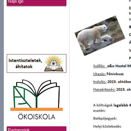
Napi ige
Partnereink