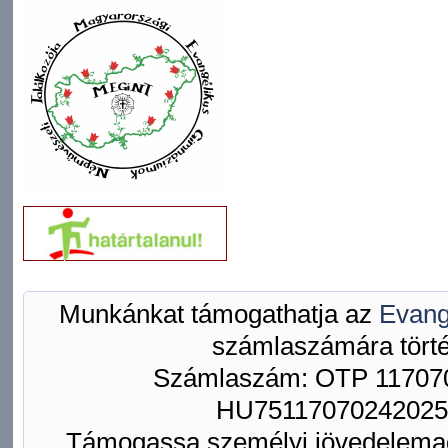
Munkánkat támogathatja az
Evang
számlaszámára törté
Számlaszám: OTP 117070
HU75117070242025
Támogassa személyi jövedelemad