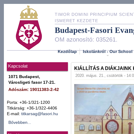
TIMOR DOMINI PRINCIPIUM SCIEN
ISMERET KEZDETE
Budapest-Fasori Evan
OM azonosító: 035261.
Kezdőlap
Iskolánkról - Our School
Kapcsolat
KIÁLLÍTÁS A DIÁKJAIN
2020. május. 21., csütörtök - 14:
1071 Budapest,
Városligeti fasor 17-21.
Adószám: 19011383-2-42
Porta: +36-1/321-1200
Titkárság: +36-1/322-4406
E-mail:
titkarsag@fasori.hu
Bővebben...