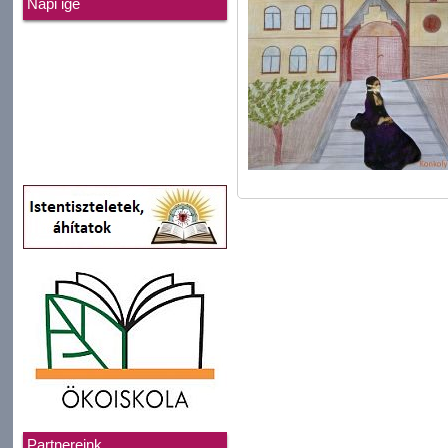
Napi ige
Partnereink