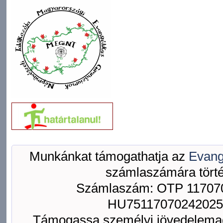
Munkánkat támogathatja az
Evang
számlaszámára törté
Számlaszám: OTP 117070
HU75117070242025
Támogassa személyi jövedelemad