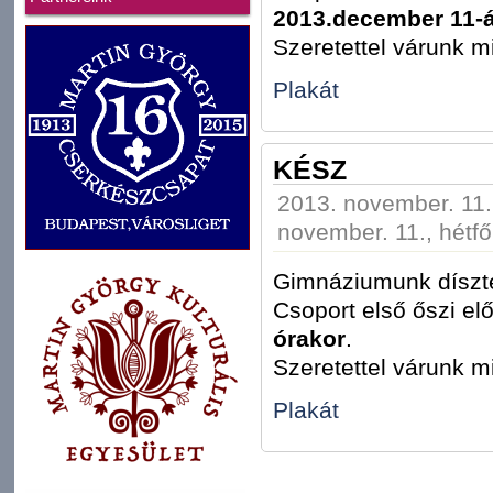
2013.december 11-á
Szeretettel várunk m
Plakát
KÉSZ
2013. november. 11.,
november. 11., hétfő
Gimnáziumunk díszte
Csoport első őszi e
órakor
.
Szeretettel várunk m
Plakát