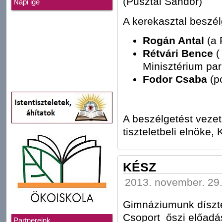
(Pusztai Sándor)
Napi ige
A kerekasztal beszél
Rogán Antal
(a 
Rétvári Bence
(
Minisztérium par
Fodor Csaba
(po
A beszélgetést vezet
tiszteletbeli elnöke
KÉSZ
2013. november. 29.
Gimnáziumunk díszte
Csoport őszi előadá
Partnereink