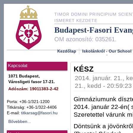
TIMOR DOMINI PRINCIPIUM SCIEN
ISMERET KEZDETE
Budapest-Fasori Evan
OM azonosító: 035261.
Kezdőlap
Iskolánkról - Our School
Kapcsolat
KÉSZ
1071 Budapest,
2014. január. 21., k
Városligeti fasor 17-21.
21., kedd - 20:59:23
Adószám: 19011383-2-42
Gimnáziumunk díszte
Porta: +36-1/321-1200
2014. január 22-én( 
Titkárság: +36-1/322-4406
E-mail:
titkarsag@fasori.hu
Szeretettel várunk m
Bővebben...
Döntsünk a jövönkrő