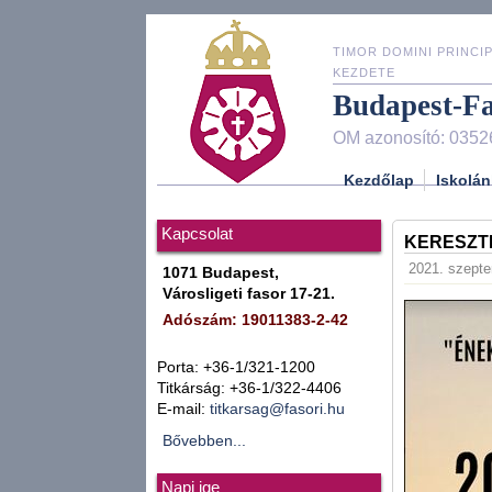
TIMOR DOMINI PRINCIP
KEZDETE
Budapest-F
OM azonosító: 0352
Kezdőlap
Iskolán
Kapcsolat
KERESZT
2021. szepte
1071 Budapest,
Városligeti fasor 17-21.
Adószám: 19011383-2-42
Porta: +36-1/321-1200
Titkárság: +36-1/322-4406
E-mail:
titkarsag@fasori.hu
Bővebben...
Napi ige