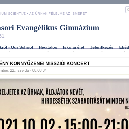
IUM SCIENTIÆ • AZ ÚRNAK FÉLELME AZ ISMERET
asori Evangélikus Gimnázium
61.
król - Our School
Hivatalos
Iskolai élet
Jelentkezés
Ebé
ÉNY KÖNNYŰZENEI MISSZIÓI KONCERT
mber. 22., szerda - 08:08:34