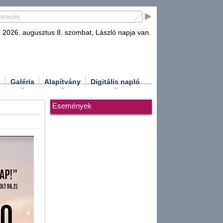
2026. augusztus 8. szombat, László napja van.
d
Galéria
Alapítvány
Digitális napló
Események