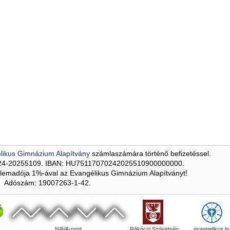
likus Gimnázium Alapítvány
számlaszámára történő befizetéssel.
24-20255109. IBAN: HU75117070242025510900000000.
emadója 1%-ával az Evangélikus Gimnázium Alapítványt!
Adószám: 19007263-1-42.
NAVA-pont
Rákóczi Szövetség
evangelikus.h