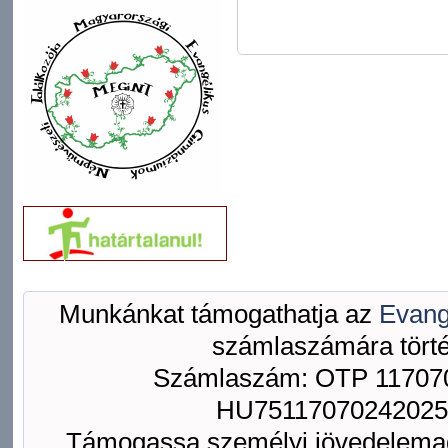
Munkánkat támogathatja az
Evang
számlaszámára törté
Számlaszám: OTP 117070
HU75117070242025
Támogassa személyi jövedelemad