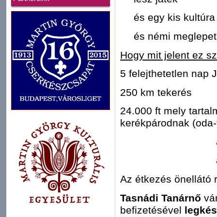
és egy kis kultúra
és némi meglepe
Hogy mit jelent ez 
5 felejthetetlen nap J
250 km tekerés
24.000 ft mely tarta
kerékpárodnak (oda-
Az étkezés önellátó 
Tasnádi Tanárnő
vár
befizetésével
legkés