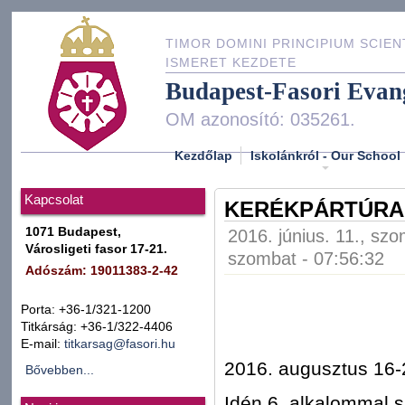
TIMOR DOMINI PRINCIPIUM SCIEN
ISMERET KEZDETE
Budapest-Fasori Evan
OM azonosító: 035261.
Kezdőlap
Iskolánkról - Our School
Kapcsolat
KERÉKPÁRTÚRA 
1071 Budapest,
2016. június. 11., sz
Városligeti fasor 17-21.
szombat - 07:56:32
Adószám: 19011383-2-42
Porta: +36-1/321-1200
Titkárság: +36-1/322-4406
E-mail:
titkarsag@fasori.hu
2016. augusztus 16-
Bővebben...
Idén 6. alkalommal 