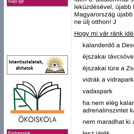
Napi ige
leküzdésével, újabb
Magyarország újabb t
ne ülj otthon! J
Hogy mi vár ránk id
kalanderdő a Des
éjszakai távcsöve
éjszakai túra a Z
vidrák a vidrapar
vadaspark
ha nem elég kalan
adrenalinszintet 
nem maradhat ki 
lesz játék
Partnereink