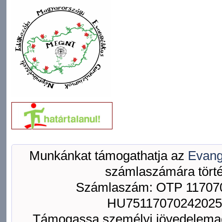
Munkánkat támogathatja az
Evang
számlaszámára törté
Számlaszám: OTP 117070
HU75117070242025
Támogassa személyi jövedelemad