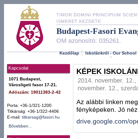
TIMOR DOMINI PRINCIPIUM SCIEN
ISMERET KEZDETE
Budapest-Fasori Evan
OM azonosító: 035261.
Kezdőlap
Iskolánkról - Our School
Kapcsolat
KÉPEK ISKOLÁN
1071 Budapest,
2014. november. 12., 
Városligeti fasor 17-21.
november. 12., szerda
Adószám: 19011383-2-42
Az alábbi linken meg
Porta: +36-1/321-1200
fényképeken. Jó néz
Titkárság: +36-1/322-4406
E-mail:
titkarsag@fasori.hu
drive.google.com/op
Bővebben...