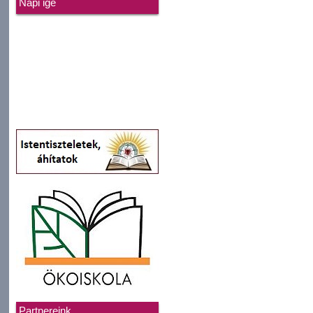
Napi ige
Partnereink