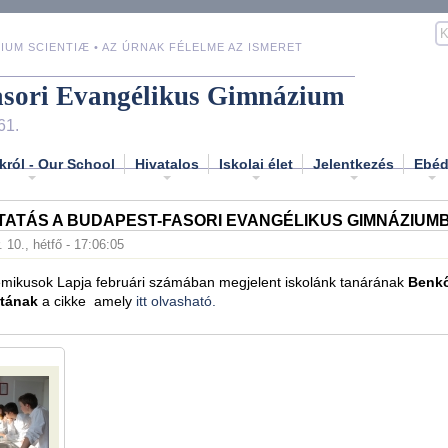
IUM SCIENTIÆ • AZ ÚRNAK FÉLELME AZ ISMERET
asori Evangélikus Gimnázium
61.
król - Our School
Hivatalos
Iskolai élet
Jelentkezés
Ebé
TATÁS A BUDAPEST-FASORI EVANGÉLIKUS GIMNÁZIUM
. 10., hétfő - 17:06:05
mikusok Lapja februári számában megjelent iskolánk tanárának
Benkő
itának
a cikke amely
itt olvasható.