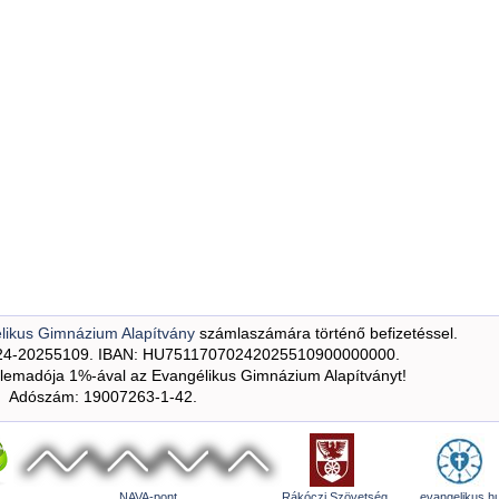
likus Gimnázium Alapítvány
számlaszámára történő befizetéssel.
24-20255109. IBAN: HU75117070242025510900000000.
emadója 1%-ával az Evangélikus Gimnázium Alapítványt!
Adószám: 19007263-1-42.
NAVA-pont
Rákóczi Szövetség
evangelikus.h