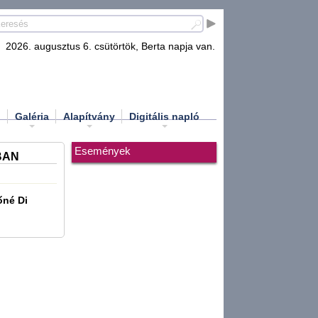
2026. augusztus 6. csütörtök, Berta napja van.
d
Galéria
Alapítvány
Digitális napló
Események
BAN
né Di