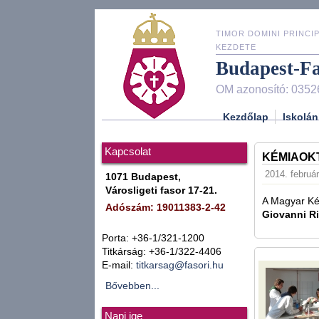
TIMOR DOMINI PRINCIP
KEZDETE
Budapest-F
OM azonosító: 0352
Kezdőlap
Iskolán
Kapcsolat
KÉMIAOK
2014. február
1071 Budapest,
Városligeti fasor 17-21.
A Magyar Ké
Adószám: 19011383-2-42
Giovanni R
Porta: +36-1/321-1200
Titkárság: +36-1/322-4406
E-mail:
titkarsag@fasori.hu
Bővebben...
Napi ige