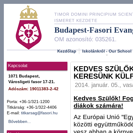
TIMOR DOMINI PRINCIPIUM SCIEN
ISMERET KEZDETE
Budapest-Fasori Evan
OM azonosító: 035261.
Kezdőlap
Iskolánkról - Our School
Kapcsolat
KEDVES SZÜLŐ
KERESÜNK KÜLF
1071 Budapest,
Városligeti fasor 17-21.
2014. január. 05., va
Adószám: 19011383-2-42
Kedves Szülők! Fog
Porta: +36-1/321-1200
diákok számára!
Titkárság: +36-1/322-4406
E-mail:
titkarsag@fasori.hu
Az Európai Unió "Egy 
Bővebben...
közötti együttműködé
vesz abban a környez