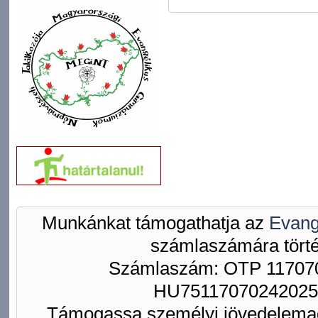
Munkánkat támogathatja az
Evang
számlaszámára törté
Számlaszám: OTP 117070
HU75117070242025
Támogassa személyi jövedelemad