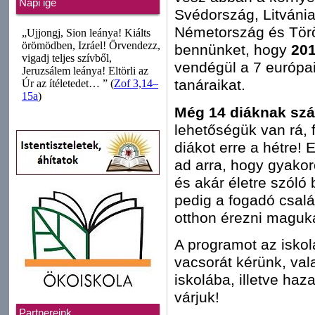
Napi ige
Svédország, Litvánia
Németország és Török
bennünket, hogy
201
vendégül a 7 európai
tanáraikat.
Még 14 diáknak szá
lehetőségük van rá, 
diákot erre a hétre!
ad arra, hogy gyakor
és akár életre szóló
pedig a fogadó csalá
otthon érezni maguka
A programot az iskola
vacsorát kérünk, val
iskolába, illetve haz
várjuk!
Partnereink