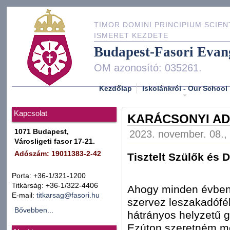
TIMOR DOMINI PRINCIPIUM SCIEN
ISMERET KEZDETE
Budapest-Fasori Evan
OM azonosító: 035261.
Kezdőlap
Iskolánkról - Our School
Kapcsolat
KARÁCSONYI AD
1071 Budapest,
2023. november. 08., 
Városligeti fasor 17-21.
Adószám: 19011383-2-42
Tisztelt Szülők és 
Porta: +36-1/321-1200
Titkárság: +36-1/322-4406
Ahogy minden évben, 
E-mail:
titkarsag@fasori.hu
szervez leszakadófél
Bővebben...
hátrányos helyzetű 
Ezúton szeretném me