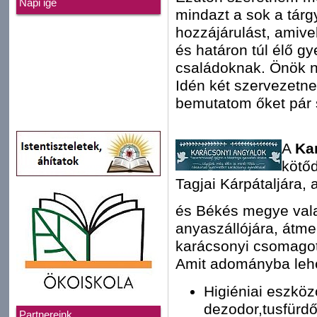
Napi ige
mindazt a sok a tárg
hozzájárulást, amive
és határon túl élő g
családoknak. Önök né
Idén két szervezetn
bemutatom őket pár 
A
Ka
kötőd
Tagjai Kárpátaljára,
és Békés megye val
anyaszállójára, átme
karácsonyi csomagot
Amit adományba lehe
Higiéniai eszkö
dezodor,tusfürdő,
Partnereink