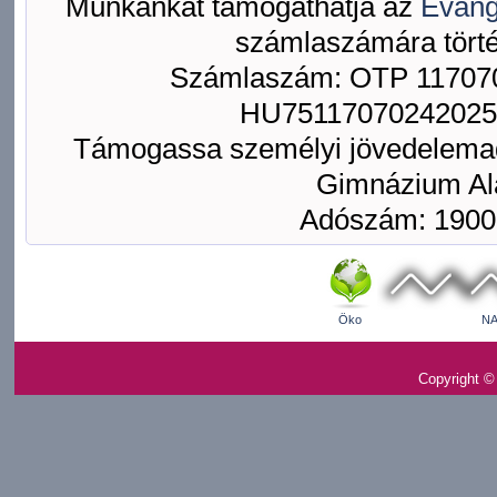
Munkánkat támogathatja az
Evang
számlaszámára törté
Számlaszám: OTP 117070
HU75117070242025
Támogassa személyi jövedelemad
Gimnázium Ala
Adószám: 1900
Öko
NA
Copyright ©