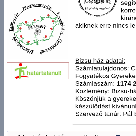
segít
korre
kirá
akiknek erre nincs l
Bizsu ház adatai:
Számlatulajdonos: C
Fogyatékos Gyerekek
Számlaszám: 1
174 
Közlemény: Bizsu-h
Köszönjük a gyereke
készülődést kívánun
Szervező tanár: Pál 