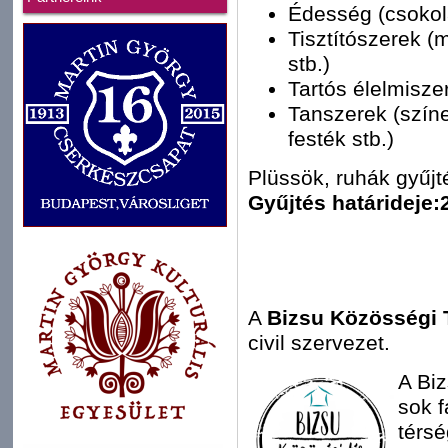
Édesség (csokolá
Tisztítószerek (
stb.)
Tartós élelmiszer
Tanszerek (színe
festék stb.)
Plüssök, ruhák gyűj
Gyűjtés határideje:
A
Bizsu Közösségi 
civil szervezet.
A Biz
sok f
térs