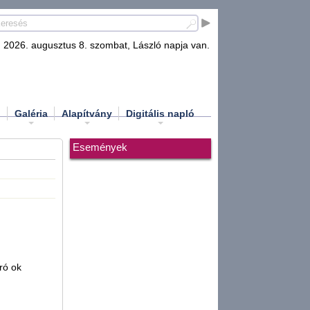
2026. augusztus 8. szombat, László napja van.
d
Galéria
Alapítvány
Digitális napló
Események
ró ok