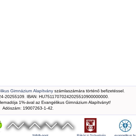
likus Gimnázium Alapítvány
számlaszámára történő befizetéssel.
24-20255109. IBAN: HU75117070242025510900000000.
emadója 1%-ával az Evangélikus Gimnázium Alapítványt!
Adószám: 19007263-1-42.
NAVA-pont
Rákóczi Szövetség
evangelikus.h