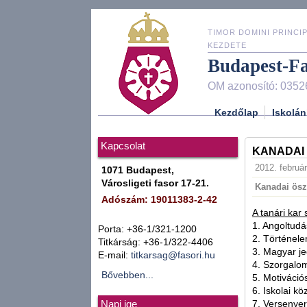
TIMOR DOMINI PRINCIP
KEZDETE
Budapest-F
OM azonosító: 0352
Kezdőlap
Iskolán
Kapcsolat
KANADAI 
2012. február
1071 Budapest,
Városligeti fasor 17-21.
Kanadai öszt
Adószám: 19011383-2-42
A tanári kar
1. Angoltudá
Porta: +36-1/321-1200
2. Történele
Titkárság: +36-1/322-4406
3. Magyar je
E-mail:
titkarsag@fasori.hu
4. Szorgalom
Bővebben...
5. Motiváció
6. Iskolai k
7. Versenye
Napi ige