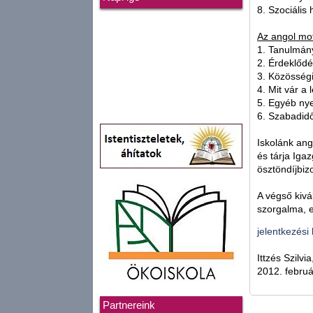
8. Szociális
Az angol mot
1. Tanulmán
2. Érdeklődés
3. Közösség
4. Mit vár a 
5. Egyéb nye
6. Szabadid
Iskolánk ang
és tárja Igaz
ösztöndíjbizo
A végső kivá
szorgalma, e
jelentkezési 
Ittzés Szilv
2012. februá
Partnereink