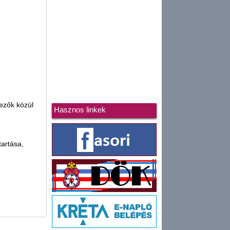
kezők közül
Hasznos linkek
tartása,