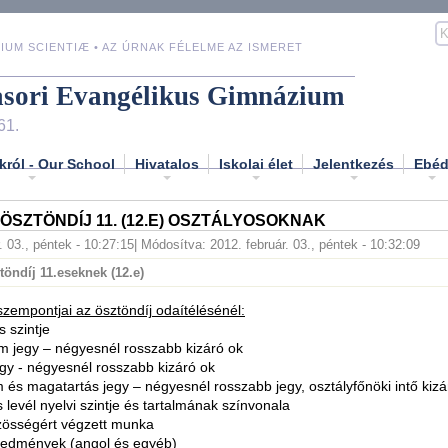
IUM SCIENTIÆ • AZ ÚRNAK FÉLELME AZ ISMERET
asori Evangélikus Gimnázium
61.
król - Our School
Hivatalos
Iskolai élet
Jelentkezés
Ebé
ÖSZTÖNDÍJ 11. (12.E) OSZTÁLYOSOKNAK
. 03., péntek - 10:27:15
| Módosítva: 2012. február. 03., péntek - 10:32:09
öndíj 11.eseknek (12.e)
 szempontjai az ösztöndíj odaítélésénél:
s szintje
m jegy – négyesnél rosszabb kizáró ok
gy - négyesnél rosszabb kizáró ok
 és magatartás jegy – négyesnél rosszabb jegy, osztályfőnöki intő kizá
s levél nyelvi szintje és tartalmának színvonala
özösségért végzett munka
redmények (angol és egyéb)