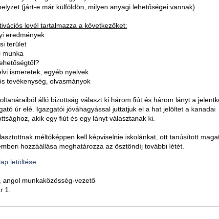
 helyzet (járt-e már külföldön, milyen anyagi lehetőségei vannak)
ivációs levél tartalmazza a következőket:
yi eredmények
i terület
i munka
lehetőségtől?
lvi ismeretek, egyéb nyelvek
ős tevékenység, olvasmányok
oltanáraiból álló bizottság választ ki három fiút és három lányt a jelent
gató úr elé. Igazgatói jóváhagyással juttatjuk el a hat jelöltet a kanadai
ttsághoz, akik egy fiút és egy lányt választanak ki.
lasztottnak méltóképpen kell képviselnie iskolánkat, ott tanúsított maga
mberi hozzáállása meghatározza az ösztöndíj további létét.
lap letöltése
ia, angol munkaközösség-vezető
r 1.