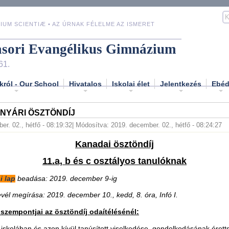
IUM SCIENTIÆ • AZ ÚRNAK FÉLELME AZ ISMERET
asori Evangélikus Gimnázium
61.
król - Our School
Hivatalos
Iskolai élet
Jelentkezés
Ebé
NYÁRI ÖSZTÖNDÍJ
er. 02., hétfő - 08:19:32
| Módosítva: 2019. december. 02., hétfő - 08:24:27
Kanadai ösztöndíj
11.a, b és c osztályos tanulóknak
i lap
beadása: 2019. december 9-ig
evél megírása: 2019. december 10., kedd, 8. óra, Infó I.
r szempontjai az ösztöndíj odaítélésénél:
 iskolában és azon kívül tanúsított viselkedése, gondolkodásának érett