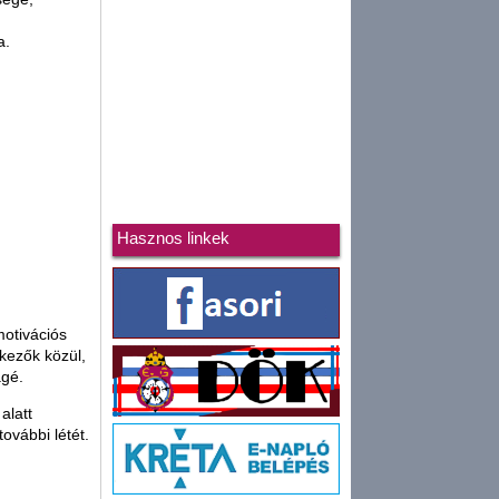
a.
Hasznos linkek
motivációs
tkezők közül,
ágé.
alatt
ovábbi létét.