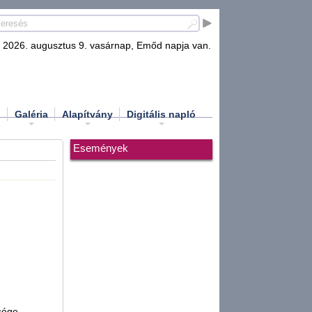
2026. augusztus 9. vasárnap, Emőd napja van.
d
Galéria
Alapítvány
Digitális napló
Események
sége,