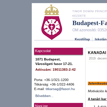
TIMOR DOMINI PRINCIP
KEZDETE
Budapest-F
OM azonosító: 0352
Kezdőlap
Iskolán
Kapcsolat
KANADAI 
2019. decemb
1071 Budapest,
Városligeti fasor 17-21.
Adószám: 19011383-2-42
Porta: +36-1/321-1200
Jelentkezés
Titkárság: +36-1/322-4406
E-mail:
titkarsag@fasori.hu
Motivációs l
Bővebben...
A tanári ka
Napi ige
A diák