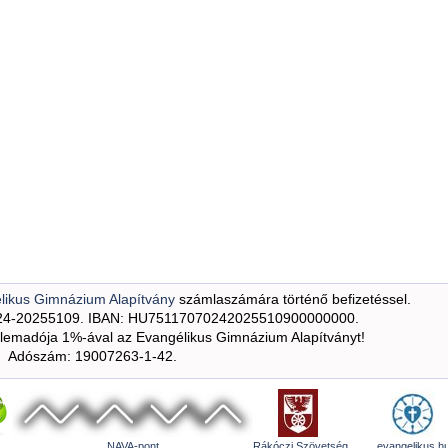
likus Gimnázium Alapítvány
számlaszámára történő befizetéssel.
24-20255109. IBAN: HU75117070242025510900000000.
emadója 1%-ával az Evangélikus Gimnázium Alapítványt!
Adószám: 19007263-1-42.
NAVA-pont
Rákóczi Szövetség
evangelikus.h