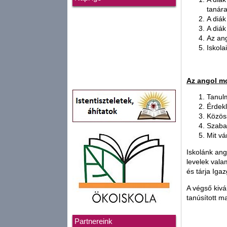
tanára
A diák
A diák
Az ang
Iskola
Az angol mo
Tanul
Érdekl
Közöss
Szaba
Mit vá
Iskolánk ango
levelek vala
és tárja Iga
A végső kivá
tanúsított m
Partnereink