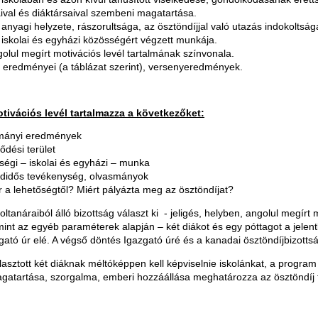
ival és diáktársaival szembeni magatartása.
 anyagi helyzete, rászorultsága, az ösztöndíjjal való utazás indokoltság
 iskolai és egyházi közösségért végzett munkája.
olul megírt motivációs levél tartalmának színvonala.
i eredményei (a táblázat szerint), versenyeredmények.
tivációs levél tartalmazza a következőket:
mányi eredmények
ődési terület
égi – iskolai és egyházi – munka
didős tevékenység, olvasmányok
r a lehetőségtől? Miért pályázta meg az ösztöndíjat?
ltanáraiból álló bizottság választ ki - jeligés, helyben, angolul megírt 
mint az egyéb paraméterek alapján – két diákot és egy póttagot a jelen
zgató úr elé. A végső döntés Igazgató úré és a kanadai ösztöndíjbizotts
lasztott két diáknak méltóképpen kell képviselnie iskolánkat, a program 
agatartása, szorgalma, emberi hozzáállása meghatározza az ösztöndíj t