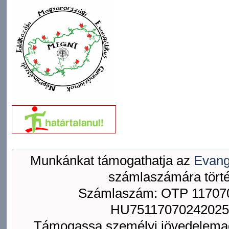
Munkánkat támogathatja az
Evang
számlaszámára törté
Számlaszám: OTP 117070
HU75117070242025
Támogassa személyi jövedelemad