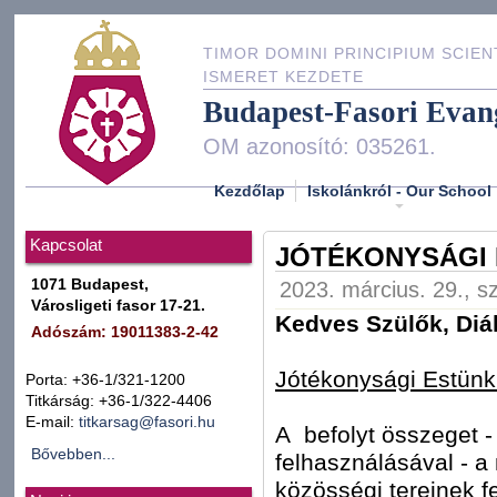
TIMOR DOMINI PRINCIPIUM SCIEN
ISMERET KEZDETE
Budapest-Fasori Evan
OM azonosító: 035261.
Kezdőlap
Iskolánkról - Our School
Kapcsolat
JÓTÉKONYSÁGI 
1071 Budapest,
2023. március. 29., s
Városligeti fasor 17-21.
Kedves Szülők, Diá
Adószám: 19011383-2-42
Jótékonysági Estünk
Porta: +36-1/321-1200
Titkárság: +36-1/322-4406
E-mail:
titkarsag@fasori.hu
A
befolyt összeget -
Bővebben...
felhasználásával - a
közösségi tereinek fe