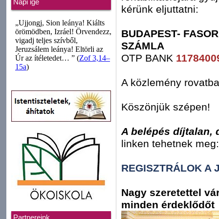
Napi ige
kérünk eljuttatni:
BUDAPEST- FASOR
SZÁMLA
OTP BANK
1178400
A közlemény rovatba
Köszönjük szépen!
A belépés díjtalan, 
linken tehetnek meg:
REGISZTRÁLOK A 
Nagy szeretettel v
minden érdeklődőt
Partnereink