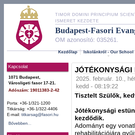
TIMOR DOMINI PRINCIPIUM SCIEN
ISMERET KEZDETE
Budapest-Fasori Evan
OM azonosító: 035261.
Kezdőlap
Iskolánkról - Our School
Kapcsolat
JÓTÉKONYSÁGI 
1071 Budapest,
2025. február. 10., hé
Városligeti fasor 17-21.
kedd - 08:19:22
Adószám: 19011383-2-42
Tisztelt Szülők, ke
Porta: +36-1/321-1200
Titkárság: +36-1/322-4406
Jótékonysági estün
E-mail:
titkarsag@fasori.hu
kezdődik.
Bővebben...
Adományt egy vonatb
rehabilitációjára gy