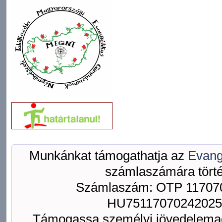
Munkánkat támogathatja az
Evang
számlaszámára törté
Számlaszám: OTP 117070
HU75117070242025
Támogassa személyi jövedelemad