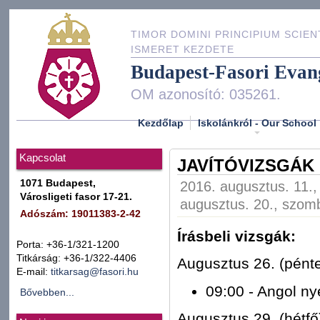
TIMOR DOMINI PRINCIPIUM SCIEN
ISMERET KEZDETE
Budapest-Fasori Evan
OM azonosító: 035261.
Kezdőlap
Iskolánkról - Our School
Kapcsolat
JAVÍTÓVIZSGÁK
1071 Budapest,
2016. augusztus. 11.,
Városligeti fasor 17-21.
augusztus. 20., szomb
Adószám: 19011383-2-42
Írásbeli vizsgák:
Porta: +36-1/321-1200
Titkárság: +36-1/322-4406
Augusztus 26. (pé
E-mail:
titkarsag@fasori.hu
09:00 - Angol ny
Bővebben...
Augusztus 29. (hét