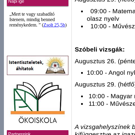
Napi ige
09:00 - Matemati
olasz nyelv
10:00 - Művésze
Szóbeli vizsgák:
Augusztus 26. (pé
10:00 - Angol ny
Augusztus 29. (h
10:00 - Magyar n
11:00 - Művésze
A vizsgahelyszínek 
kifüggesztve az igaz
Partnereink