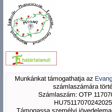
Munkánkat támogathatja az
Evang
számlaszámára törté
Számlaszám: OTP 117070
HU75117070242025
Támogassa személyi jövedelemad