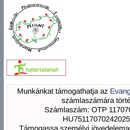
Munkánkat támogathatja az
Evang
számlaszámára törté
Számlaszám: OTP 117070
HU75117070242025
Támogassa személyi jövedelemad