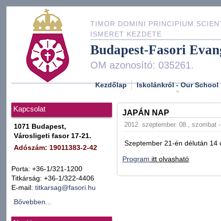
TIMOR DOMINI PRINCIPIUM SCIEN
ISMERET KEZDETE
Budapest-Fasori Evan
OM azonosító: 035261.
Kezdőlap
Iskolánkról - Our School
Kapcsolat
JAPÁN NAP
2012. szeptember. 08., szombat -
1071 Budapest,
Városligeti fasor 17-21.
Szeptember 21-én délután 14 ór
Adószám: 19011383-2-42
Program
itt olvasható
Porta: +36-1/321-1200
Titkárság: +36-1/322-4406
E-mail:
titkarsag@fasori.hu
Bővebben...