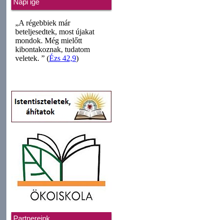
Napi ige
Partnereink