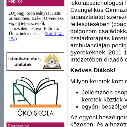
Napi ige
iskolapszichológusi 
Evangélikus Gimnáz
tapasztalatot szerez
fejlesztésében (coac
dolgozom családokka
családterápiás ker
ambulanciáján pedig
gyerekeknek. 2011-1
Intézetében óraadó o
Kedves Diákok!
Milyen keretek közt 
Jellemzően csopo
keretek köztiek 
egyéni beszélge
Az egyéni beszélget
közösen, és a hozot
Partnereink