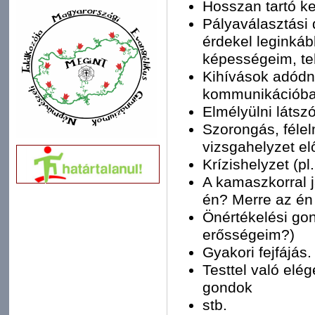
Hosszan tartó ke
Pályaválasztási 
érdekel leginká
képességeim, t
Kihívások adódn
kommunikációb
Elmélyülni látszó
Szorongás, félelm
vizsgahelyzet elő
Krízishelyzet (p
A kamaszkorral j
én? Merre az én
Önértékelési go
erősségeim?)
Gyakori fejfájás.
Testtel való elé
gondok
stb.