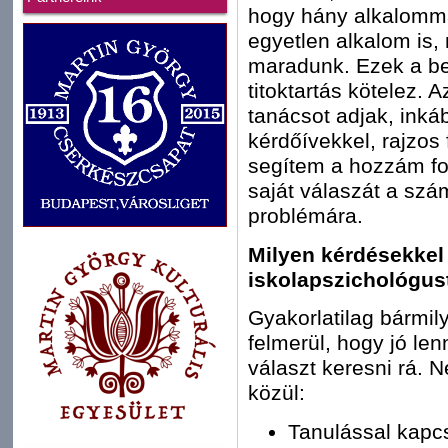
hogy hány alkalomma
egyetlen alkalom is,
maradunk. Ezek a be
titoktartás kötelez.
tanácsot adjak, ink
kérdőívekkel, rajzos
segítem a hozzám fo
saját válaszát a szám
problémára.
Milyen kérdésekkel
iskolapszichológus
Gyakorlatilag bármily
felmerül, hogy jó len
választ keresni rá. 
közül:
Tanulással kapc