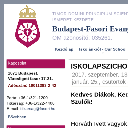
TIMOR DOMINI PRINCIPIUM SCIEN
ISMERET KEZDETE
Budapest-Fasori Evan
OM azonosító: 035261.
Kezdőlap
Iskolánkról - Our School
Kapcsolat
ISKOLAPSZICH
1071 Budapest,
2017. szeptember. 13.
Városligeti fasor 17-21.
január. 25., csütörtök
Adószám: 19011383-2-42
Kedves Diákok, Ke
Porta: +36-1/321-1200
Sz
Titkárság: +36-1/322-4406
E-mail:
titkarsag@fasori.hu
Bővebben...
Horváth Ivett vagyok