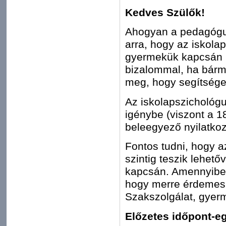
Kedves Szülők!
Ahogyan a pedagógus
arra, hogy az iskola
gyermekük kapcsán k
bizalommal, ha bármi
meg, hogy segítséget
Az iskolapszichológu
igénybe (viszont a 18
beleegyező nyilatko
Fontos tudni, hogy a
szintig teszik lehető
kapcsán. Amennyibe
hogy merre érdemes t
Szakszolgálat, gyerm
Előzetes időpont-e