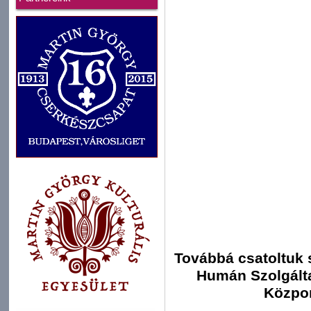
Továbbá csatoltuk 
Humán Szolgálta
Közpon