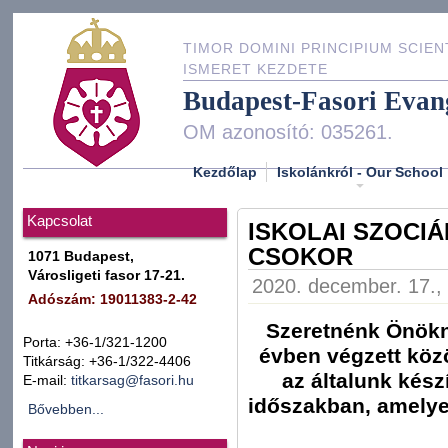
TIMOR DOMINI PRINCIPIUM SCIEN
ISMERET KEZDETE
Budapest-Fasori Evan
OM azonosító: 035261.
Kezdőlap
Iskolánkról - Our School
Kapcsolat
ISKOLAI SZOCIÁ
CSOKOR
1071 Budapest,
Városligeti fasor 17-21.
2020. december. 17., 
Adószám: 19011383-2-42
Szeretnénk Önökn
Porta: +36-1/321-1200
évben végzett köz
Titkárság: +36-1/322-4406
az általunk kés
E-mail:
titkarsag@fasori.hu
időszakban, amelye
Bővebben...