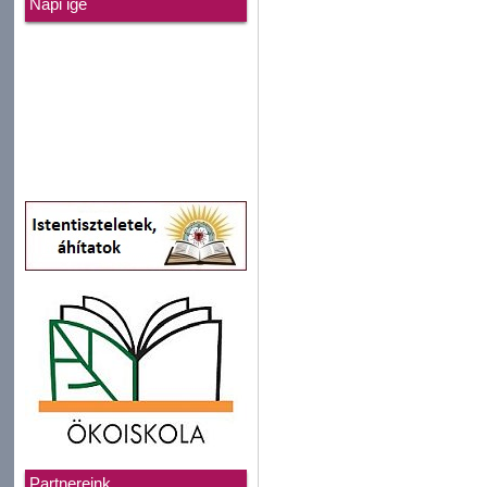
Napi ige
Partnereink