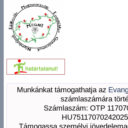
Munkánkat támogathatja az
Evang
számlaszámára törté
Számlaszám: OTP 117070
HU75117070242025
Támogassa személyi jövedelemad