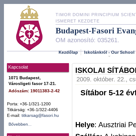
TIMOR DOMINI PRINCIPIUM SCIEN
ISMERET KEZDETE
Budapest-Fasori Evan
OM azonosító: 035261.
Kezdőlap
Iskolánkról - Our School
Kapcsolat
ISKOLAI SÍTÁBO
1071 Budapest,
2009. október. 22., cs
Városligeti fasor 17-21.
Sítábor 5-12 év
Adószám: 19011383-2-42
Porta: +36-1/321-1200
Titkárság: +36-1/322-4406
E-mail:
titkarsag@fasori.hu
Helye
: Ausztriai 
Bővebben...