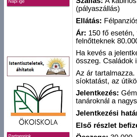
Szállás:
A kabinos
Napi ige
(pályaszállás)
Ellátás:
Félpanzió
Ár:
150 fő esetén, 
felnőtteknek 80.000
Ha kevés a jelent
összeg. Családok i
Az ár tartalmazza. a
síoktatást, az útikö
Jelentkezés:
Géme
tanároknál a nagy
Jelentkezési hatá
Első részlet befi
Partnereink