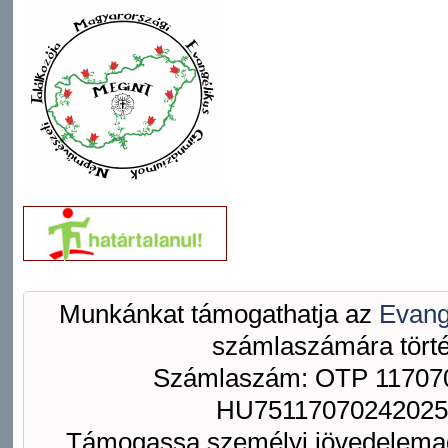
Munkánkat támogathatja az
Evang
számlaszámára törté
Számlaszám: OTP 117070
HU75117070242025
Támogassa személyi jövedelemad