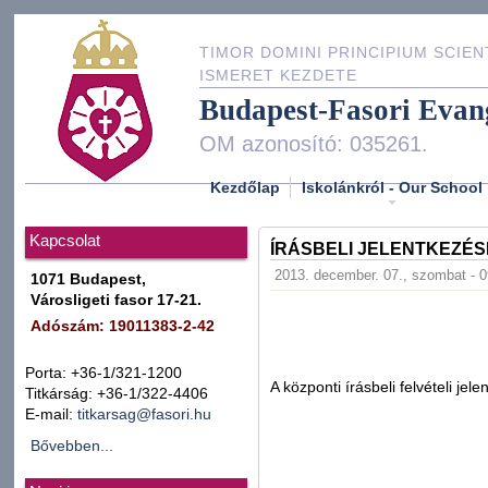
TIMOR DOMINI PRINCIPIUM SCIEN
ISMERET KEZDETE
Budapest-Fasori Evan
OM azonosító: 035261.
Kezdőlap
Iskolánkról - Our School
Kapcsolat
ÍRÁSBELI JELENTKEZÉS
2013. december. 07., szombat - 0
1071 Budapest,
Városligeti fasor 17-21.
Adószám: 19011383-2-42
Porta: +36-1/321-1200
A központi írásbeli felvételi j
Titkárság: +36-1/322-4406
E-mail:
titkarsag@fasori.hu
Bővebben...