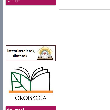
Napi ige
Partnereink