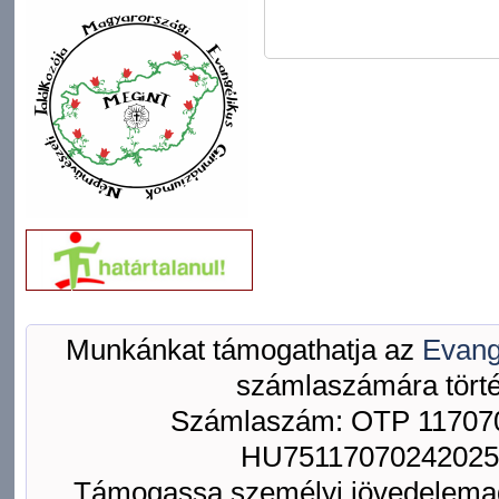
Munkánkat támogathatja az
Evang
számlaszámára törté
Számlaszám: OTP 117070
HU75117070242025
Támogassa személyi jövedelemad