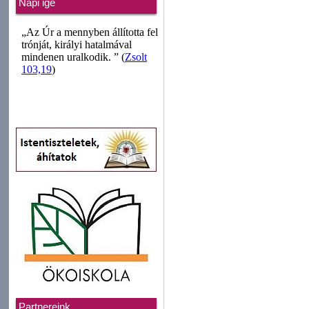
Napi ige
Partnereink