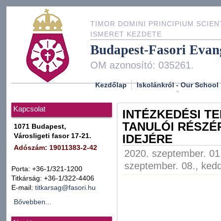
TIMOR DOMINI PRINCIPIUM SCIEN
ISMERET KEZDETE
Budapest-Fasori Evan
OM azonosító: 035261.
Kezdőlap
Iskolánkról - Our School
Kapcsolat
INTÉZKEDÉSI T
TANULÓI RÉSZÉ
1071 Budapest,
Városligeti fasor 17-21.
IDEJÉRE
Adószám: 19011383-2-42
2020. szeptember. 01.
szeptember. 08., kedd
Porta: +36-1/321-1200
Titkárság: +36-1/322-4406
E-mail:
titkarsag@fasori.hu
Bővebben...