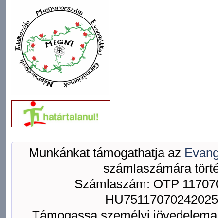
Munkánkat támogathatja az
Evang
számlaszámára törté
Számlaszám: OTP 117070
HU75117070242025
Támogassa személyi jövedelemad