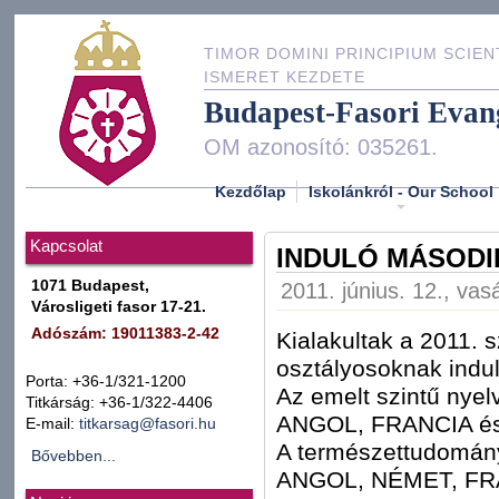
TIMOR DOMINI PRINCIPIUM SCIEN
ISMERET KEZDETE
Budapest-Fasori Evan
OM azonosító: 035261.
Kezdőlap
Iskolánkról - Our School
Kapcsolat
INDULÓ MÁSODI
1071 Budapest,
2011. június. 12., vas
Városligeti fasor 17-21.
Adószám: 19011383-2-42
Kialakultak a 2011. 
osztályosoknak indul
Porta: +36-1/321-1200
Az emelt szintű nyel
Titkárság: +36-1/322-4406
ANGOL, FRANCIA és
E-mail:
titkarsag@fasori.hu
A természettudomány
Bővebben...
ANGOL, NÉMET, FR