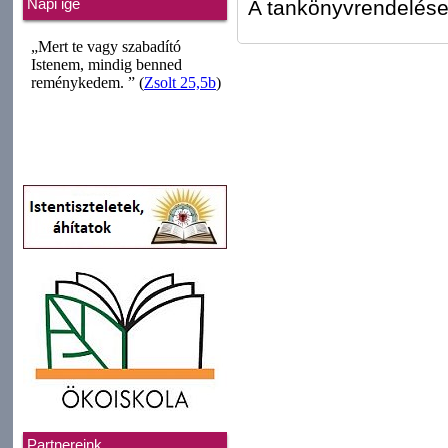
A tankönyvrendelése
Napi ige
Partnereink