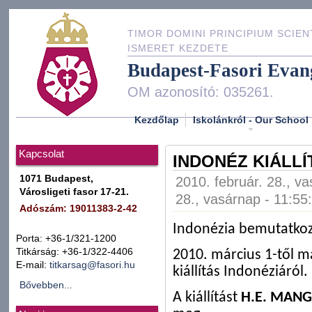
TIMOR DOMINI PRINCIPIUM SCIEN
ISMERET KEZDETE
Budapest-Fasori Evan
OM azonosító: 035261.
Kezdőlap
Iskolánkról - Our School
Kapcsolat
INDONÉZ KIÁLLÍ
1071 Budapest,
2010. február. 28., v
Városligeti fasor 17-21.
28., vasárnap - 11:55
Adószám: 19011383-2-42
Indonézia bemutatkoz
Porta: +36-1/321-1200
Titkárság: +36-1/322-4406
2010. március 1-től má
E-mail:
titkarsag@fasori.hu
kiállítás Indonéziáról.
Bővebben...
A kiállítást
H.E. MANG