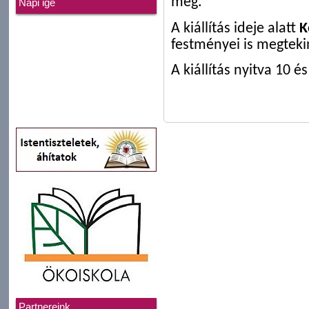
meg.
Napi ige
A kiállítás ideje alatt
K
festményei is megteki
A kiállítás nyitva 10 é
Partnereink