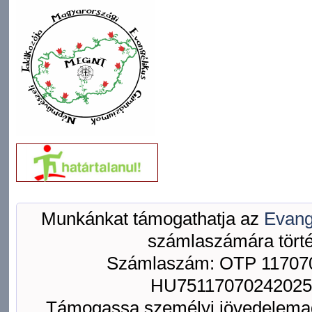
Munkánkat támogathatja az
Evang
számlaszámára törté
Számlaszám: OTP 117070
HU75117070242025
Támogassa személyi jövedelemad