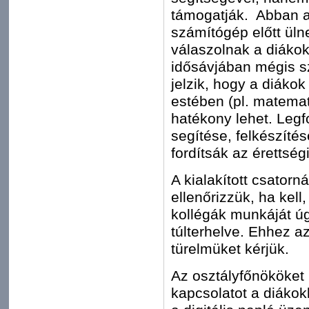
támogatják. Abban a
számítógép előtt üln
válaszolnak a diákok
idősávjában mégis sz
jelzik, hogy a diákok
estében (pl. matema
hatékony lehet. Legf
segítése, felkészíté
fordítsák az érettség
A kialakított csato
ellenőrizzük, ha kell
kollégák munkáját ú
túlterhelve. Ehhez a
türelmüket kérjük.
Az osztályfőnököket 
kapcsolatot a diákok