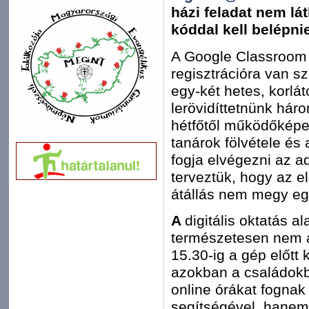
házi feladat nem lá
kóddal kell belépnie
A Google Classroom t
regisztrációra van s
egy-két hetes, korlát
lerövidíttetnünk háro
hétfőtől működőképes
tanárok fölvétele és
fogja elvégezni az a
terveztük, hogy az e
átállás nem megy egy
A
digitális oktatás a
természetesen nem az
15.30-ig a gép előtt 
azokban a családokb
online órákat fognak
segítségével, hanem 