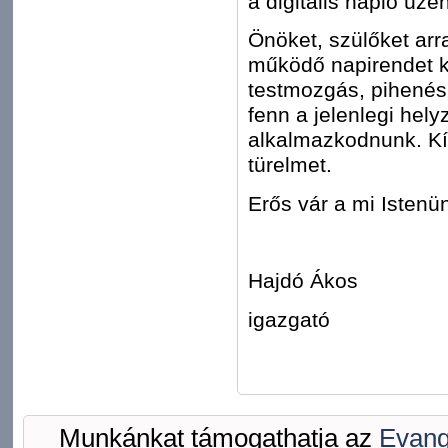
a digitális napló üze
Önöket, szülőket arr
működő napirendet ki
testmozgás, pihenés,
fenn a jelenlegi hely
alkalmazkodnunk. Kí
türelmet.
Erős vár a mi Istenü
Hajdó Ákos
igazgató
Munkánkat támogathatja az
Evang