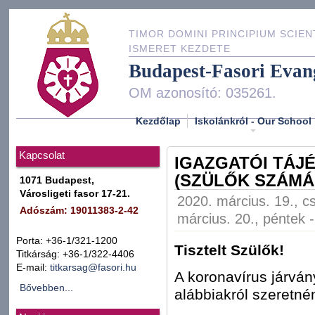
TIMOR DOMINI PRINCIPIUM SCIEN
ISMERET KEZDETE
Budapest-Fasori Evan
OM azonosító: 035261.
Kezdőlap
Iskolánkról - Our School
Kapcsolat
IGAZGATÓI TÁJ
(SZÜLŐK SZÁMÁ
1071 Budapest,
Városligeti fasor 17-21.
2020. március. 19., c
Adószám: 19011383-2-42
március. 20., péntek 
Porta: +36-1/321-1200
Tisztelt Szülők!
Titkárság: +36-1/322-4406
E-mail:
titkarsag@fasori.hu
A koronavírus járvány
Bővebben...
alábbiakról szeretné