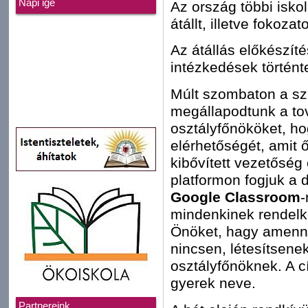
Napi ige
Az ország többi isko
átállt, illetve fokozat
Az átállás előkészít
intézkedések történt
Múlt szombaton a sz
megállapodtunk a tov
osztályfőnököket, ho
elérhetőségét, amit 
kibővített vezetőség 
platformon fogjuk a di
Google Classroom
-
mindenkinek rendelk
Önöket, hagy amenny
nincsen, létesítsenek
osztályfőnöknek. A
gyerek neve.
Partnereink