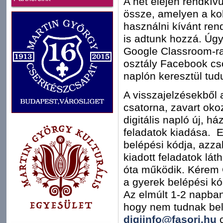
A hét elején rendkívü
össze, amelyen a kol
használni kívánt re
is adtunk hozzá. Úgy
Google Classroom-ra
osztály Facebook csop
naplón keresztül tud
A visszajelzésekből 
csatorna, zavart oko
digitális napló új, há
feladatok kiadása. 
belépési kódja, azzal
kiadott feladatok lát
óta működik. Kérem 
a gyerek belépési kó
Az elmúlt 1-2 napban 
hogy nem tudnak bel
digiinfo@fasori.hu
c