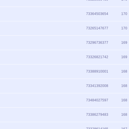
73364503654
170
73265147677
170
73296736377
169
73326821742
169
73388910001
168
73341392008
168
73484027597
168
73386279483
168
73328614165
167