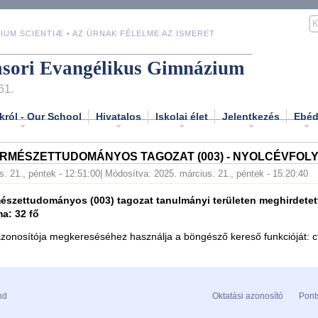
IUM SCIENTIÆ • AZ ÚRNAK FÉLELME AZ ISMERET
asori Evangélikus Gimnázium
61.
król - Our School
Hivatalos
Iskolai élet
Jelentkezés
Ebé
ERMÉSZETTUDOMÁNYOS TAGOZAT (003) - NYOLCÉVFOL
s. 21., péntek - 12:51:00
| Módosítva: 2025. március. 21., péntek - 15:20:40
rmészettudományos (003) tagozat tanulmányi területen meghirdetet
a: 32 fő
azonosítója megkereséséhez használja a böngésző kereső funkcióját: ctr
nd
Oktatási azonosító
Pont