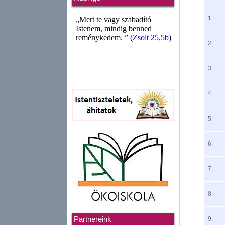
1.
2.
3.
4.
5.
6.
7.
8.
9.
Partnereink