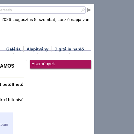
2026. augusztus 8. szombat, László napja van.
d
Galéria
Alapítvány
Digitális napló
Események
YAMOS
t betölthető
l+f billentyű
szám