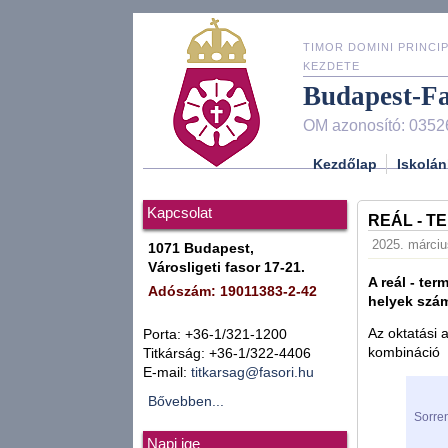
TIMOR DOMINI PRINCIP
KEZDETE
Budapest-F
OM azonosító: 0352
Kezdőlap
Iskolán
Kapcsolat
REÁL - T
2025. márciu
1071 Budapest,
Városligeti fasor 17-21.
A reál - te
Adószám: 19011383-2-42
helyek szám
Az oktatási 
Porta: +36-1/321-1200
kombináció
Titkárság: +36-1/322-4406
E-mail:
titkarsag@fasori.hu
Bővebben...
Sorre
Napi ige