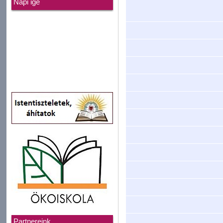
Napi ige
Partnereink