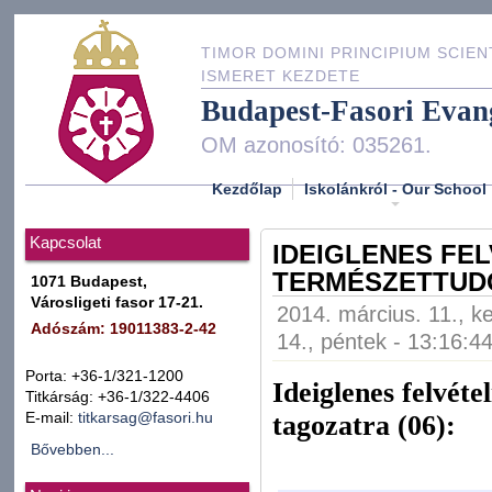
TIMOR DOMINI PRINCIPIUM SCIEN
ISMERET KEZDETE
Budapest-Fasori Evan
OM azonosító: 035261.
Kezdőlap
Iskolánkról - Our School
Kapcsolat
IDEIGLENES FEL
TERMÉSZETTUD
1071 Budapest,
Városligeti fasor 17-21.
2014. március. 11., k
Adószám: 19011383-2-42
14., péntek - 13:16:4
Porta: +36-1/321-1200
Ideiglenes felvét
Titkárság: +36-1/322-4406
tagozatra (06):
E-mail:
titkarsag@fasori.hu
Bővebben...