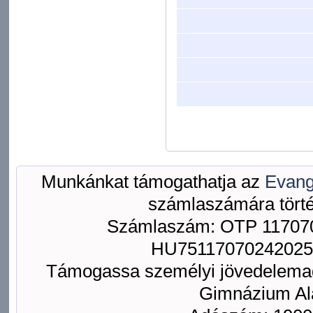
Munkánkat támogathatja az
Evang
számlaszámára törté
Számlaszám: OTP 117070
HU75117070242025
Támogassa személyi jövedelemad
Gimnázium Ala