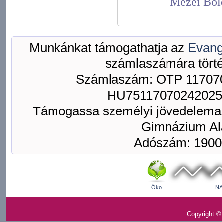
Mezei Bol
Munkánkat támogathatja az
Evang
számlaszámára törté
Számlaszám: OTP 117070
HU75117070242025
Támogassa személyi jövedelemad
Gimnázium Ala
Adószám: 1900
Öko
NA
Copyright ©