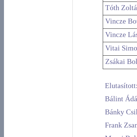
Tóth Zoltá
Vincze Bo
Vincze Lá
Vitai Sim
Zsákai Bol
Elutasított
Bálint Ád
Bánky Csi
Frank Zsan