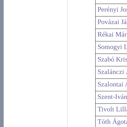
Perényi J
Povázai J
Rékai Már
Somogyi L
Szabó Kri
Szalánczi
Szalontai
Szent-Iván
Tivolt Lil
Tóth Ágot