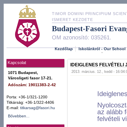
TIMOR DOMINI PRINCIPIUM SCIEN
ISMERET KEZDETE
Budapest-Fasori Evan
OM azonosító: 035261.
Kezdőlap
Iskolánkról - Our School
Kapcsolat
IDEIGLENES FELVÉTELI
2013. március. 12., kedd - 16:04:
1071 Budapest,
Városligeti fasor 17-21.
Adószám: 19011383-2-42
Ideiglenes
Porta: +36-1/321-1200
Titkárság: +36-1/322-4406
Nyolcoszt
E-mail:
titkarsag@fasori.hu
az alább f
Bővebben...
felvételi v