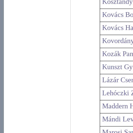
Kosztándy
Kovács Bo
Kovács Ha
Kovordány
Kozák Pan
Kunszt Gy
Lázár Cse
Lehóczki 
Maddern H
Mándi Lev
Marosi Sa