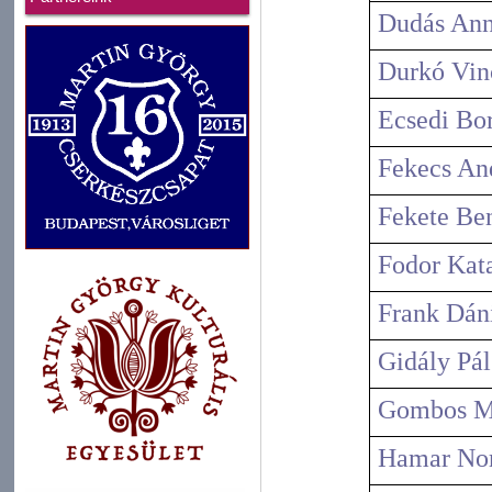
Dudás An
Durkó Vin
Ecsedi Bo
Fekecs An
Fekete Be
Fodor Kat
Frank Dán
Gidály Pál
Gombos Má
Hamar Nor