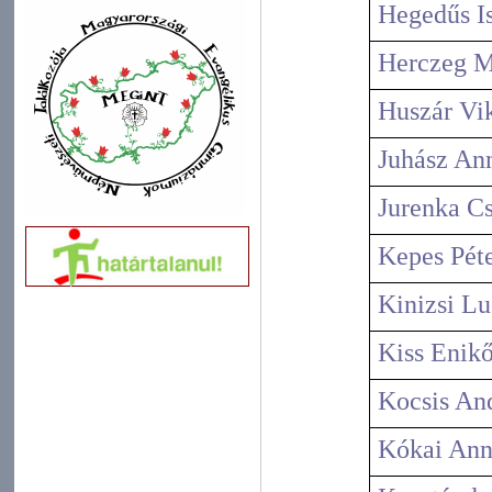
Hegedűs I
Herczeg M
Huszár Vi
Juhász An
Jurenka Cs
Kepes Pét
Kinizsi Lu
Kiss Enikő
Kocsis An
Kókai An