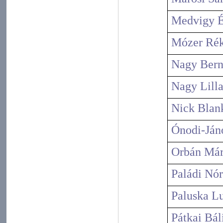
Medvigy É
Mózer Ré
Nagy Bern
Nagy Lill
Nick Blan
Ónodi-Ján
Orbán Már
Paládi Nó
Paluska L
Pátkai Bál