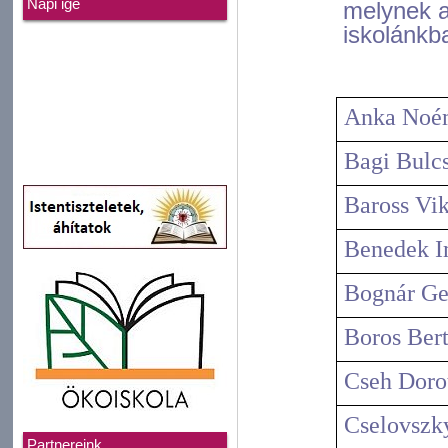
Napi ige
melynek a
iskolánkb
Anka Noé
Bagi Bulc
Baross Vik
Benedek I
Bognár Ge
Boros Bert
Cseh Dorot
Cselovszk
Partnereink