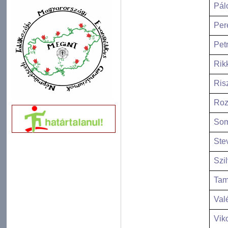
Pál
Per
Pet
Rik
Risz
Roz
Som
Ste
Szi
Tam
Val
Vik