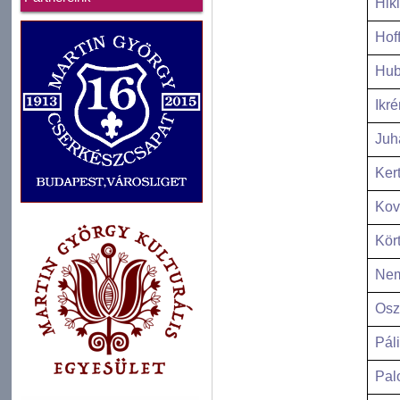
Hik
Hof
Hub
Ikr
Juh
Ker
Kov
Kör
Nem
Osz
Pál
Palo