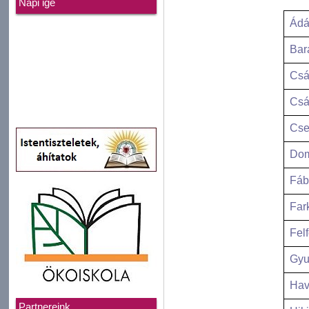
Napi ige
Ádá
Bar
Csá
Csá
Cse
Dom
Fáb
Far
Fel
Gyu
Hav
Partnereink