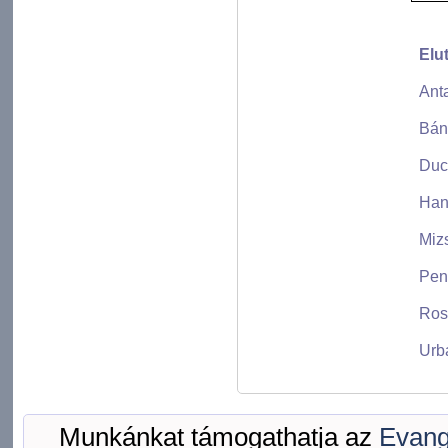
Elu
Ant
Bán
Duc
Han
Miz
Pen
Ros
Urb
Munkánkat támogathatja az
Evang