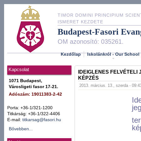
TIMOR DOMINI PRINCIPIUM SCIEN
ISMERET KEZDETE
Budapest-Fasori Evan
OM azonosító: 035261.
Kezdőlap
Iskolánkról - Our School
Kapcsolat
IDEIGLENES FELVÉTELI
KÉPZÉS
1071 Budapest,
2013. március. 13., szerda - 09:4
Városligeti fasor 17-21.
Adószám: 19011383-2-42
Id
je
Porta: +36-1/321-1200
Titkárság: +36-1/322-4406
te
E-mail:
titkarsag@fasori.hu
ké
Bővebben...