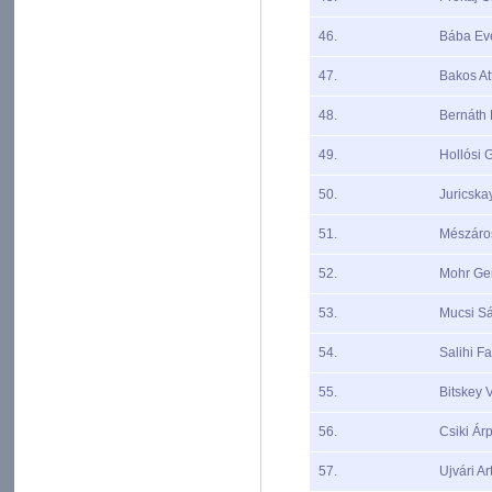
46.
Bába Eve
47.
Bakos Att
48.
Bernáth 
49.
Hollósi 
50.
Juricska
51.
Mészáros
52.
Mohr Ge
53.
Mucsi S
54.
Salihi F
55.
Bitskey V
56.
Csiki Ár
57.
Ujvári A