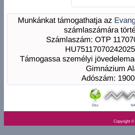
Munkánkat támogathatja az
Evang
számlaszámára törté
Számlaszám: OTP 117070
HU75117070242025
Támogassa személyi jövedelemad
Gimnázium Ala
Adószám: 1900
Öko
NA
Copyright ©