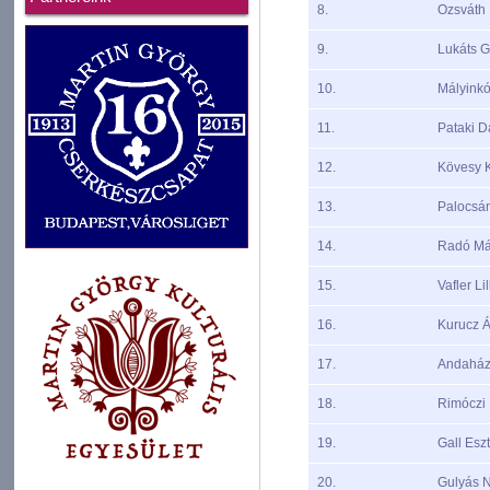
8.
Ozsváth
9.
Lukáts G
10.
Mályinkó
11.
Pataki D
12.
Kövesy K
13.
Palocsán
14.
Radó Má
15.
Vafler Lil
16.
Kurucz 
17.
Andaház
18.
Rimóczi
19.
Gall Esz
20.
Gulyás 