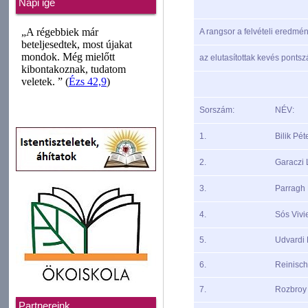
Napi ige
A rangsor a felvételi eredmén
az elutasítottak kevés pontsz
Sorszám:
NÉV:
1.
Bilik Pét
2.
Garaczi L
3.
Parragh
4.
Sós Vivi
5.
Udvardi 
6.
Reinisch
7.
Rozbroy 
Partnereink