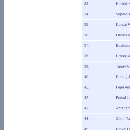
33.
Herbák 
34.
Veperdi 
35.
Kassai F
36.
Litauszky
37.
Buzdogá
38.
Urbán Ka
39.
Tipary A
40.
Duchaj 
41.
Fejér An
42.
Ferkai L
43.
Ábrahám
44.
Sághi T
45.
Prokaj O