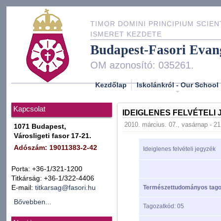
TIMOR DOMINI PRINCIPIUM SCIEN
ISMERET KEZDETE
Budapest-Fasori Evan
OM azonosító: 035261.
Kezdőlap
Iskolánkról - Our School
Kapcsolat
IDEIGLENES FELVÉTEL
2010. március. 07., vasárnap - 21
1071 Budapest,
Városligeti fasor 17-21.
Adószám: 19011383-2-42
Ideiglenes felvételi jegyzék
Porta: +36-1/321-1200
Titkárság: +36-1/322-4406
Természettudományos tago
E-mail:
titkarsag@fasori.hu
Bővebben...
Tagozatkód: 05