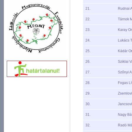
21.
Rudnai 
22.
Tárnok 
23.
Karay Or
24.
Lukács 
25.
Kádár Or
26.
Sziklai V
27.
Szőnyi A
28.
Fogas Lí
29.
Zsemlov
30.
Jancsovi
31.
Nagy Bál
32.
Radó Má