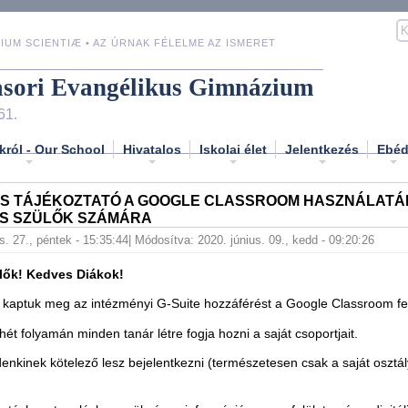
IUM SCIENTIÆ • AZ ÚRNAK FÉLELME AZ ISMERET
asori Evangélikus Gimnázium
61.
król - Our School
Hivatalos
Iskolai élet
Jelentkezés
Ebé
OS TÁJÉKOZTATÓ A GOOGLE CLASSROOM HASZNÁLATÁ
ÉS SZÜLŐK SZÁMÁRA
s. 27., péntek - 15:35:44
| Módosítva: 2020. június. 09., kedd - 09:20:26
ülők! Kedves Diákok!
 kaptuk meg az intézményi G-Suite hozzáférést a Google Classroom fel
hét folyamán minden tanár létre fogja hozni a saját csoportjait.
nkinek kötelező lesz bejelentkezni (természetesen csak a saját osztá