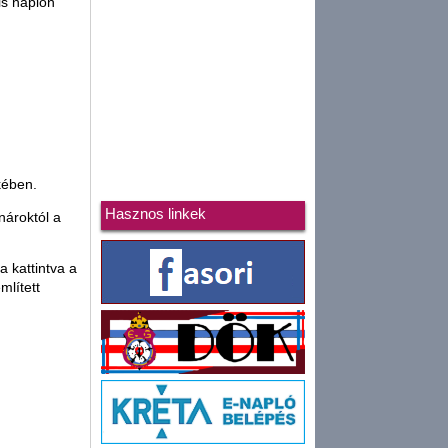
is naplón
kében.
Hasznos linkek
nároktól a
a kattintva a
mlített