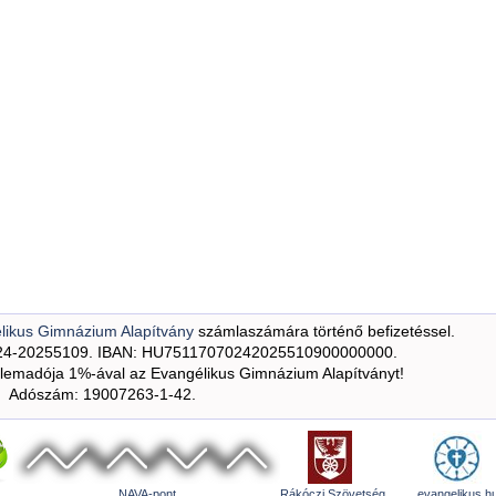
likus Gimnázium Alapítvány
számlaszámára történő befizetéssel.
24-20255109. IBAN: HU75117070242025510900000000.
emadója 1%-ával az Evangélikus Gimnázium Alapítványt!
Adószám: 19007263-1-42.
NAVA-pont
Rákóczi Szövetség
evangelikus.h