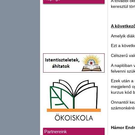
A további ok
keresztül tör
A következő
Amelyik diák
Ezt a követk
Célszerű val
A naplóban v
felvenni szü
Ezek után a
megjelenő op
kurzus kód b
Onnantól kez
számonkéréss
Hámor Endr
Partnereink