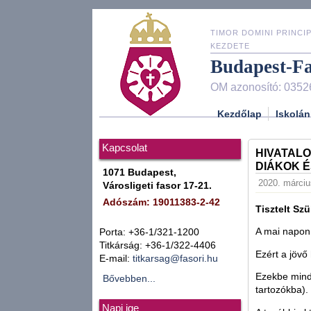
TIMOR DOMINI PRINCIP
KEZDETE
Budapest-F
OM azonosító: 0352
Kezdőlap
Iskolán
Kapcsolat
HIVATAL
DIÁKOK 
1071 Budapest,
2020. márciu
Városligeti fasor 17-21.
Adószám: 19011383-2-42
Tisztelt Sz
A mai napon
Porta: +36-1/321-1200
Titkárság: +36-1/322-4406
Ezért a jövő 
E-mail:
titkarsag@fasori.hu
Ezekbe minde
Bővebben...
tartozókba).
Napi ige