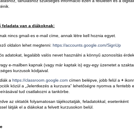
tatáshoz, tanuláshoz szükséges információ ezen a felületen és a digitál
ténik.
 feladata van a diákoknak:
nak nincs gmail-es e-mail címe, annak létre kell hoznia egyet.
ező oldalon lehet megtenni:
https://accounts.google.com/SignUp
ós adatokat, legalább valós nevet használni a könnyű azonosítás érde
agy e-mailben kapnak (vagy már kaptak is) egy-egy üzenetet a szakta
kséges kurzusok kódjaival.
 diák a
https://classroom.google.com
címen belépve, jobb felül a
+
ikonr
ciók közül a „Jelentkezés a kurzusra” lehetőségre nyomva a fentebb e
eírásával tud csatlakozni a tankörbe.
dve az oktatók folyamatosan tájékoztatják, feladatokkal, esetenként
el látják el a diákokat a felvett kurzusokon belül.
e