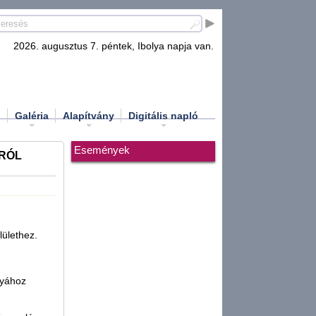
2026. augusztus 7. péntek, Ibolya napja van.
d
Galéria
Alapítvány
Digitális napló
Események
RÓL
ülethez.
lyához