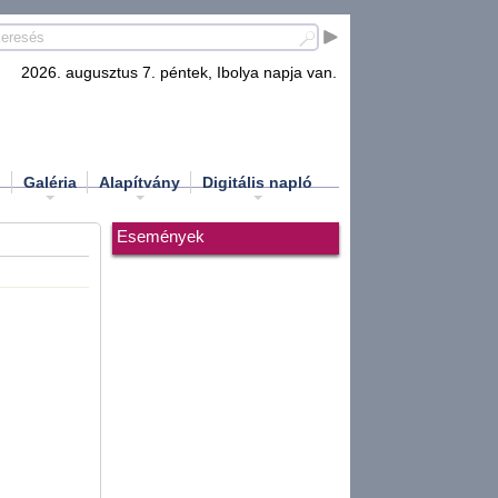
2026. augusztus 7. péntek, Ibolya napja van.
d
Galéria
Alapítvány
Digitális napló
Események