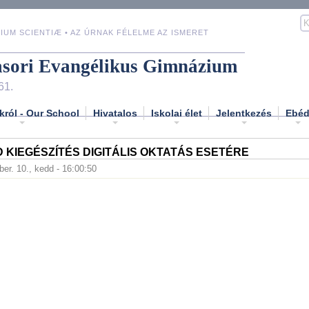
IUM SCIENTIÆ • AZ ÚRNAK FÉLELME AZ ISMERET
asori Evangélikus Gimnázium
61.
król - Our School
Hivatalos
Iskolai élet
Jelentkezés
Ebé
 KIEGÉSZÍTÉS DIGITÁLIS OKTATÁS ESETÉRE
er. 10., kedd - 16:00:50