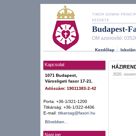
TIMOR DOMINI PRINCIP
KEZDETE
Budapest-F
OM azonosító: 0352
Kezdőlap
Iskolán
Kapcsolat
HÁZIREND
2020. novemb
1071 Budapest,
Városligeti fasor 17-21.
Adószám: 19011383-2-42
Porta: +36-1/321-1200
Titkárság: +36-1/322-4406
E-mail:
titkarsag@fasori.hu
Bővebben...
Napi ige