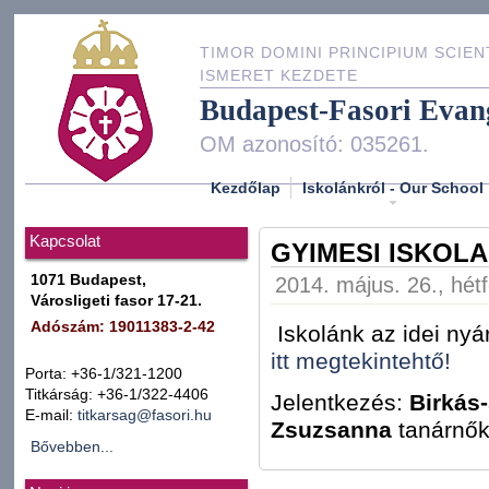
TIMOR DOMINI PRINCIPIUM SCIEN
ISMERET KEZDETE
Budapest-Fasori Evan
OM azonosító: 035261.
Kezdőlap
Iskolánkról - Our School
Kapcsolat
GYIMESI ISKOLA
1071 Budapest,
2014. május. 26., hét
Városligeti fasor 17-21.
Adószám: 19011383-2-42
Iskolánk az idei nyá
itt megtekintehtő!
Porta: +36-1/321-1200
Titkárság: +36-1/322-4406
Jelentkezés:
Birkás
E-mail:
titkarsag@fasori.hu
Zsuzsanna
tanárnők
Bővebben...