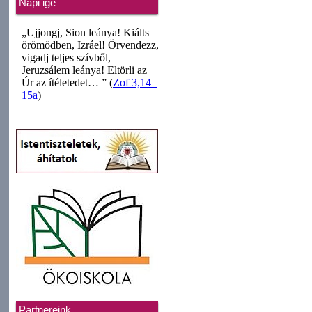
Napi ige
Partnereink