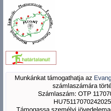
Munkánkat támogathatja az
Evang
számlaszámára törté
Számlaszám: OTP 117070
HU75117070242025
Támogassa személyi jövedelemad