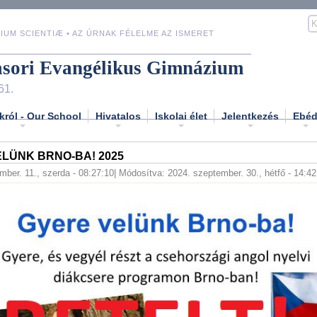
IUM SCIENTIÆ • AZ ÚRNAK FÉLELME AZ ISMERET
asori Evangélikus Gimnázium
61.
król - Our School
Hivatalos
Iskolai élet
Jelentkezés
Ebé
LÜNK BRNO-BA! 2025
mber. 11., szerda - 08:27:10
| Módosítva: 2024. szeptember. 30., hétfő - 14:42