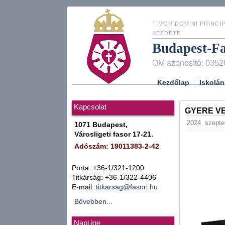
TIMOR DOMINI PRINCIP
KEZDETE
Budapest-F
OM azonosító: 0352
Kezdőlap
Iskolán
Kapcsolat
GYERE VE
2024. szepte
1071 Budapest,
Városligeti fasor 17-21.
Adószám: 19011383-2-42
Porta: +36-1/321-1200
Titkárság: +36-1/322-4406
E-mail:
titkarsag@fasori.hu
Bővebben...
Napi ige