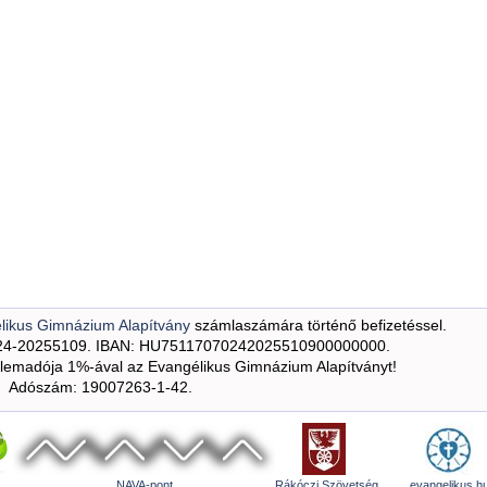
likus Gimnázium Alapítvány
számlaszámára történő befizetéssel.
24-20255109. IBAN: HU75117070242025510900000000.
emadója 1%-ával az Evangélikus Gimnázium Alapítványt!
Adószám: 19007263-1-42.
NAVA-pont
Rákóczi Szövetség
evangelikus.h