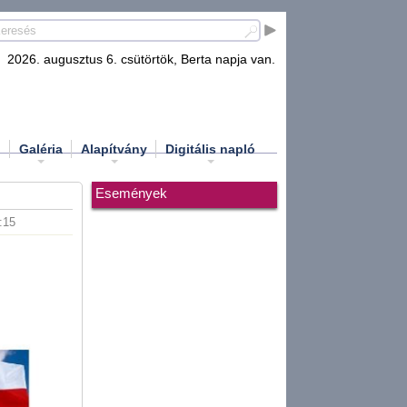
2026. augusztus 6. csütörtök, Berta napja van.
d
Galéria
Alapítvány
Digitális napló
Események
:15